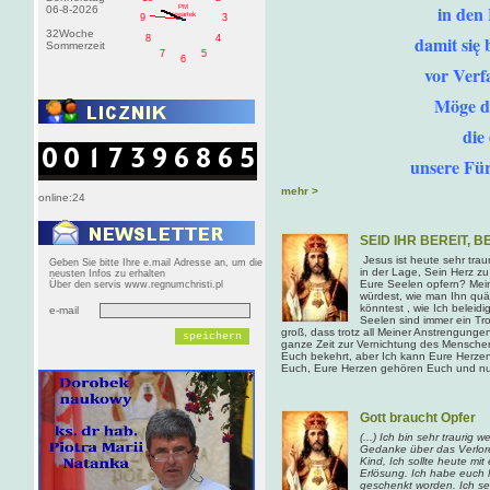
in den 
PM
06-8-2026
czwartek
9
3
32Woche
damit się
8
4
Sommerzeit
7
5
6
vor Verf
Möge di
die
unsere Für
mehr >
online:24
SEID IHR BEREIT, 
Jesus ist heute sehr trau
Geben Sie bitte Ihre e.mail Adresse an, um die
in der Lage, Sein Herz zu 
neusten Infos zu erhalten
Eure Seelen opfern? Mein
Über den servis www.regnumchristi.pl
würdest, wie man Ihn quä
könntest , wie Ich beleid
e-mail
Seelen sind immer ein Tro
groß, dass trotz all Meiner Anstrengungen 
ganze Zeit zur Vernichtung des Menschen.
Euch bekehrt, aber Ich kann Eure Herzen 
Euch, Eure Herzen gehören Euch und nur 
Gott braucht Opfer
(...) Ich bin sehr trauri
Gedanke über das Verlor
Kind, Ich sollte heute mit
Erlösung. Ich habe euch Mi
geschenkt worden. Ich se