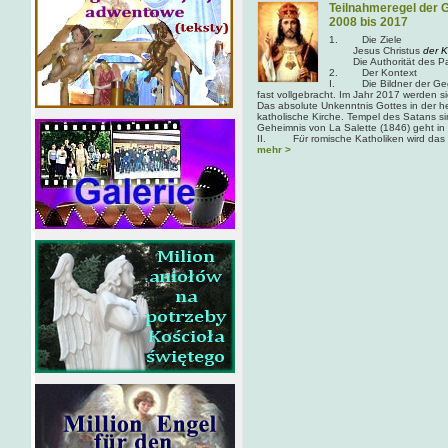
Teilnahmeregel der 
2008 bis 2017
1. Die Ziele
Jesus Christus
der K
Die Authorität des Pap
2. Der Kontext
I. Die Bildner der Gege
fast vollgebracht. Im Jahr 2017 werden si
Das absolute Unkenntnis Gottes in der he
katholische Kirche. Tempel des Satans sin
Geheimnis von La Salette (1846) geht in 
II. F
ü
r romische Katholiken wird das 
mehr >