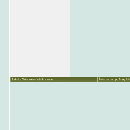
Sałatka Wieczerzy Wielkoczwart ...
Świadectwo p. Anny Mari