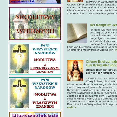
schlimmsten Demütigungen 
ist Mein Opfer für viele Seelen umsonst
mahne zur Umkehr, denn ihr habt nicht meh
Ich möchte noch mehr tun, um euch zu ret
über das hinaus , was ich schon getan 
Der Kampf um den
Ich gebe Dir, mein ehr
vorläufig als „
Ein
Kamp
meiner Suche nach dem
denjenigen, den man 
sich mit der Lehre zu 
dankbar. Als ich ange
Form von Exerzitien, Vorlesungen oder a
Angriffe und merkwürdiger Urteilungen.
m
Offener Brief zur In
zum König aller übri
Offener Brief zur Inthr
aller übrigen Nationen
.
Ich wünsche mir und dem 
König Polens, die durch d
wünsche mir, dass diesen Weg auch die 
ihren König annehmen (inthronisieren).
Diese Idee ergibt sich ganz klar aus der
stammt, (Jachöwka liegt an der Grenze d
Jesus diese Idee kurz vor dem II. Weltkrie
diesem Ruf des Herrn, Jesus Christus, de
des Heilands, im polnischen Volk durch d
Einen ähnlichen Weg sollen die übrigen 
mehr >