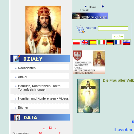
Home
Kontakt
SUCHE
Nachrichten
Artikel
Die Frau aller Völ
Homilien, Konferenzen, Texte -
Tonaufzeichnungen
Homilien und Konferenzen - Videos
Bücher
ü
Lass den 
12
11
1
Donnerstag
10
2