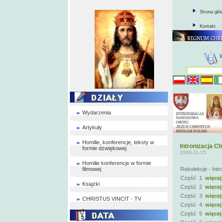
Strona gł
Kontakt
Wydarzenia
Artykuły
Homilie, konferencje, teksty w
Intronizacja C
formie dzwiękowej
2008-11-15
Homilie konferencje w formie
filmowej
Rekolekcje - Int
Część 1
więcej
Książki
Część 2
więcej
Część 3
więcej
CHRISTUS VINCIT - TV
Część 4
więcej
Część 5
więcej