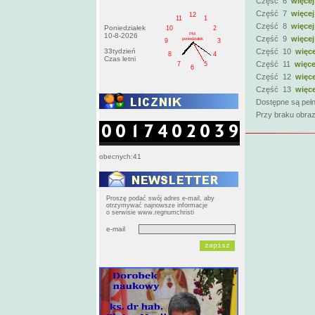
Część 6
więcej
Część 7
więcej
12
11
1
Część 8
więcej
Poniedziałek
10
2
PM
10-8-2026
Część 9
więcej
poniedziałek
9
3
33tydzień
Część 10
więce
8
4
Czas letni
Część 11
więce
7
5
6
Część 12
więce
Część 13
więce
Dostępne są pełn
Przy braku obraz
obecnych:41
Proszę podać swój adres e-mail, aby
otrzymywać najnowsze informacje
o serwisie www.regnumchristi
e-mail