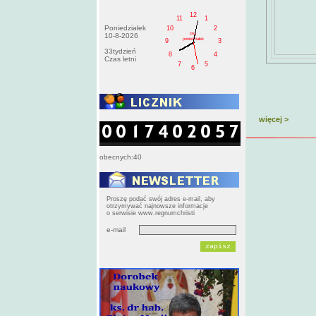
12
11
1
Poniedziałek
10
2
PM
10-8-2026
poniedziałek
9
3
33tydzień
8
4
Czas letni
7
5
6
więcej >
obecnych:40
Proszę podać swój adres e-mail, aby
otrzymywać najnowsze informacje
o serwisie www.regnumchristi
e-mail