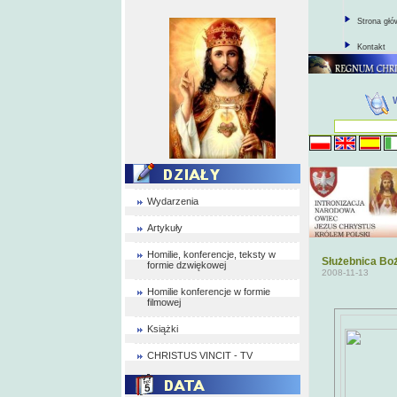
Strona gł
Kontakt
Wydarzenia
Artykuły
Homilie, konferencje, teksty w
Służebnica Boż
formie dzwiękowej
2008-11-13
Homilie konferencje w formie
filmowej
Książki
CHRISTUS VINCIT - TV