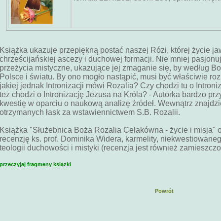
Książka ukazuje przepiękną postać naszej Rózi, której życie ja
chrześcijańskiej ascezy i duchowej formacji. Nie mniej pasjonu
przeżycia mistyczne, ukazujące jej zmaganie się, by według B
Polsce i światu. By ono mogło nastąpić, musi być właściwie roz
jakiej jednak Intronizacji mówi Rozalia? Czy chodzi tu o Intron
też chodzi o Intronizację Jezusa na Króla? - Autorka bardzo przy
kwestię w oparciu o naukową analizę źródeł. Wewnątrz znajdzi
otrzymanych łask za wstawiennictwem S.B. Rozalii.
Książka "Służebnica Boża Rozalia Celakówna - życie i misja"
recenzję ks. prof. Dominika Widera, karmelity, niekwestiowaneg
teologii duchowości i mistyki (recenzja jest również zamieszcz
przeczyjaj fragmeny ksiązki
Powrót