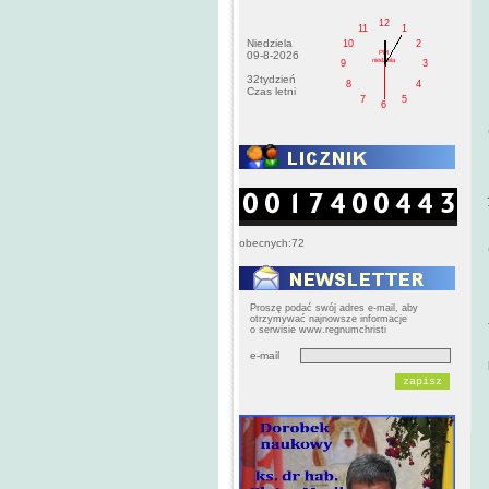
12
11
1
Niedziela
10
2
PM
09-8-2026
niedziela
9
3
32tydzień
8
4
Czas letni
7
5
6
obecnych:72
Proszę podać swój adres e-mail, aby
otrzymywać najnowsze informacje
o serwisie www.regnumchristi
e-mail