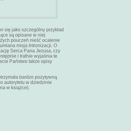
wi się jako szczególny przykład
jące są opisane w niej
ożych pouczeń nieść ocalenie
umiana misja Intronizacji. O
izację Serca Pana Jezusa, czy
stępnie i trafnie wyjaśnia te
ecie Państwo także opisy
 otrzymała bardzo pozytywną
o autorytetu w dziedzinie
ona w książce).