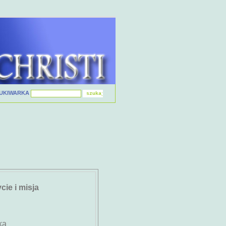
UKIWARKA
ie i misja
ka