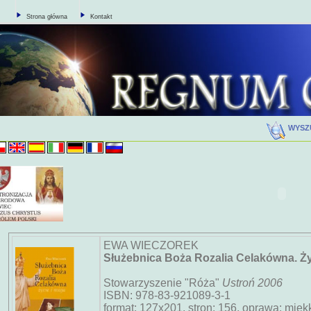
Strona główna
Kontakt
WYSZ
EWA WIECZOREK
Służebnica Boża Rozalia Celakówna. Życ
Stowarzyszenie "Róża"
Ustroń 2006
ISBN: 978-83-921089-3-1
format: 127x201, stron: 156, oprawa: mięk