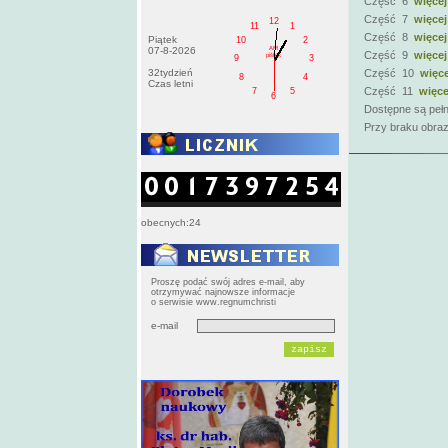
Część 6
więcej
Część 7
więcej
12
11
1
Część 8
więcej
Piątek
10
2
AM
07-8-2026
Część 9
więcej
pištek
9
3
32tydzień
Część 10
więce
8
4
Czas letni
Część 11
więce
7
5
6
Dostępne są pełn
Przy braku obraz
obecnych:24
Proszę podać swój adres e-mail, aby
otrzymywać najnowsze informacje
o serwisie www.regnumchristi
e-mail