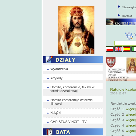
Strona gł
Kontakt
Wydarzenia
Artykuły
Homilie, konferencje, teksty w
Ratujcie kapła
formie dzwiękowej
2008-11-17
Homilie konferencje w formie
filmowej
Rekolekcje wygło
Część 1
więcej
Książki
Część 2
więcej
Część 3
więcej
CHRISTUS VINCIT - TV
Część 4
więcej
Część 5
więcej