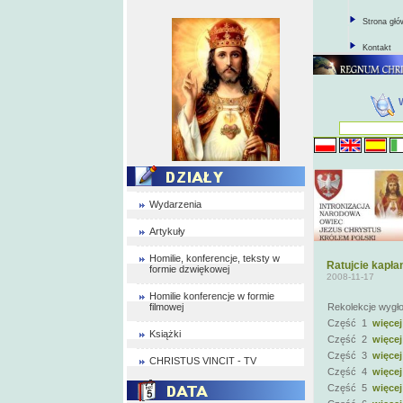
Strona gł
Kontakt
Wydarzenia
Artykuły
Homilie, konferencje, teksty w
Ratujcie kapła
formie dzwiękowej
2008-11-17
Homilie konferencje w formie
filmowej
Rekolekcje wygło
Część 1
więcej
Książki
Część 2
więcej
Część 3
więcej
CHRISTUS VINCIT - TV
Część 4
więcej
Część 5
więcej