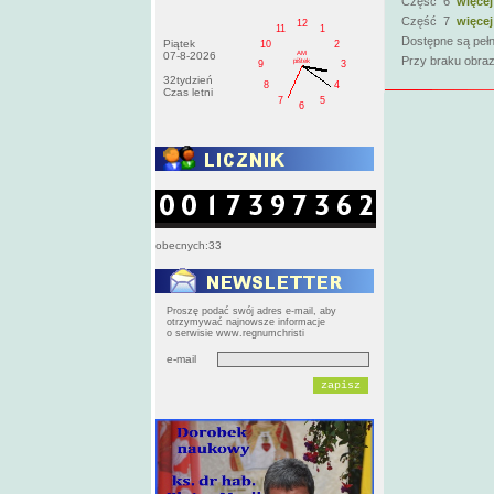
Część 6
więcej
Część 7
więcej
12
11
1
Dostępne są pełn
Piątek
10
2
AM
07-8-2026
Przy braku obraz
pištek
9
3
32tydzień
8
4
Czas letni
7
5
6
obecnych:33
Proszę podać swój adres e-mail, aby
otrzymywać najnowsze informacje
o serwisie www.regnumchristi
e-mail