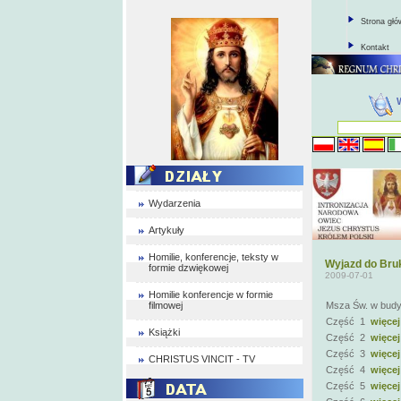
Strona gł
Kontakt
Wydarzenia
Artykuły
Homilie, konferencje, teksty w
Wyjazd do Bruk
formie dzwiękowej
2009-07-01
Homilie konferencje w formie
filmowej
Msza Św. w budy
Część 1
więcej
Książki
Część 2
więcej
Część 3
więcej
CHRISTUS VINCIT - TV
Część 4
więcej
Część 5
więcej