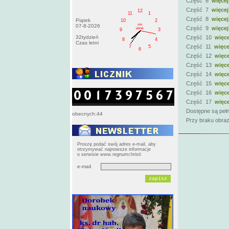
Część 6
więcej
Część 7
więcej
12
11
1
Część 8
więcej
Piątek
10
2
AM
07-8-2026
Część 9
więcej
pištek
9
3
32tydzień
Część 10
więce
8
4
Czas letni
Część 11
więce
7
5
6
Część 12
więce
Część 13
więce
Część 14
więce
Część 15
więce
Część 16
więce
Część 17
więce
Dostępne są pełn
obecnych:44
Przy braku obraz
Proszę podać swój adres e-mail, aby
otrzymywać najnowsze informacje
o serwisie www.regnumchristi
e-mail