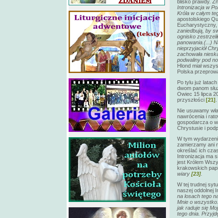
blisko prawdy. Zn
Intronizacja w P
Króla w całym t
apostolskiego Qu
Eucharystyczny, 
zaniedbują, by sw
ognisko zestrzeli
panowania.(...) N
nieprzyjaciół Chr
zachowała nieskal
podwaliny pod no
Hlond miał wszyst
Polska przeprowad
Po tylu już latac
dwom panom słu
Owiec 15 lipca 2
przyszłości
[21]
.
Nie usuwamy wład
nawrócenia i rato
gospodarcza o w
Chrystusie i pod
W tym wydarzeniu
zamierzamy ani n
określać ich czas
Intronizacja ma 
jest Królem Wszy
krakowskich papi
wiary
[23]
.
W tej trudnej syt
naszej oddolnej I
na losach tego na
Mnie o wszystko.
jak raduje się M
tego dnia. Przyj