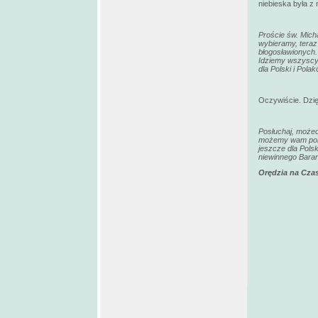
niebieska była 
Proście św. Mich
wybieramy, teraz
błogosławionych. 
Idziemy wszyscy.
dla Polski i Polak
Oczywiście. Dzię
Posłuchaj, możec
możemy wam pomag
jeszcze dla Pols
niewinnego Bara
Orędzia na Czas