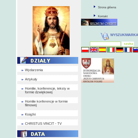
Strona główna
Kontakt
WYSZUKIWARK
Wydarzenia
Artykuły
Homilie, konferencje, teksty w
formie dzwiękowej
Homilie konferencje w formie
filmowej
Książki
CHRISTUS VINCIT - TV