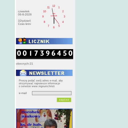
12
11
1
czwartek
10
2
PM
06-8-2026
czwartek
9
3
32tydzień
8
4
Czas letni
7
5
6
obecnych:21
Proszę podać swój adres e-mail, aby
otrzymywać najnowsze informacje
o serwisie www.regnumchristi
e-mail