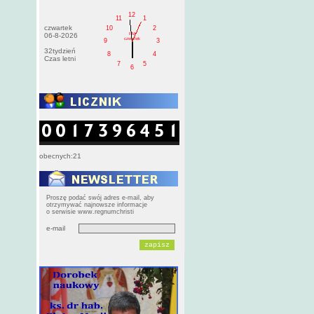
12
11
1
czwartek
10
2
PM
06-8-2026
czwartek
9
3
32tydzień
8
4
Czas letni
7
5
6
obecnych:21
Proszę podać swój adres e-mail, aby
otrzymywać najnowsze informacje
o serwisie www.regnumchristi
e-mail