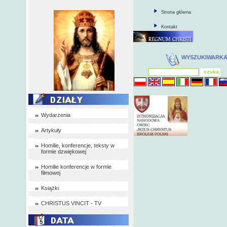
Strona główna
Kontakt
WYSZUKIWARK
Wydarzenia
Artykuły
Homilie, konferencje, teksty w
formie dzwiękowej
Homilie konferencje w formie
filmowej
Książki
CHRISTUS VINCIT - TV