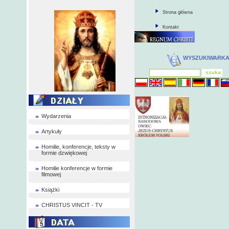
Strona główna
Kontakt
WYSZUKIWARK
Wydarzenia
Artykuły
Homilie, konferencje, teksty w
formie dzwiękowej
Homilie konferencje w formie
filmowej
Książki
CHRISTUS VINCIT - TV