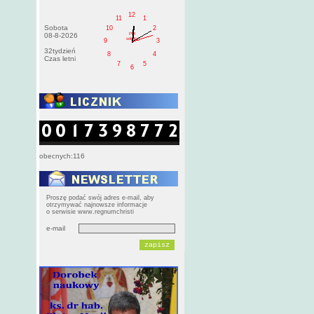
12
11
1
Sobota
10
2
PM
08-8-2026
sobota
9
3
32tydzień
8
4
Czas letni
7
5
6
obecnych:116
Proszę podać swój adres e-mail, aby
otrzymywać najnowsze informacje
o serwisie www.regnumchristi
e-mail