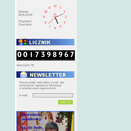
12
11
1
Sobota
10
2
PM
08-8-2026
sobota
9
3
32tydzień
8
4
Czas letni
7
5
6
obecnych:78
Proszę podać swój adres e-mail, aby
otrzymywać najnowsze informacje
o serwisie www.regnumchristi
e-mail