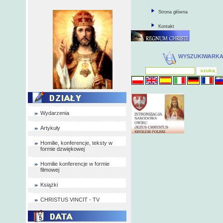
Strona główna
Kontakt
WYSZUKIWARK
Wydarzenia
Artykuły
Homilie, konferencje, teksty w
formie dzwiękowej
Homilie konferencje w formie
filmowej
Książki
CHRISTUS VINCIT - TV