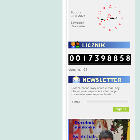
12
11
1
Sobota
10
2
PM
08-8-2026
sobota
9
3
32tydzień
8
4
Czas letni
7
5
6
obecnych:64
Proszę podać swój adres e-mail, aby
otrzymywać najnowsze informacje
o serwisie www.regnumchristi
e-mail