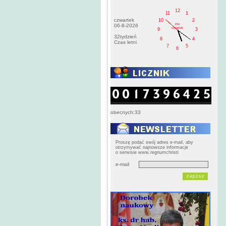
12
11
1
czwartek
10
2
PM
06-8-2026
czwartek
9
3
32tydzień
8
4
Czas letni
7
5
6
obecnych:33
Proszę podać swój adres e-mail, aby
otrzymywać najnowsze informacje
o serwisie www.regnumchristi
e-mail