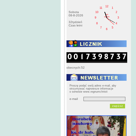
12
11
1
Sobota
10
2
AM
08-8-2026
sobota
9
3
32tydzień
8
4
Czas letni
7
5
6
obecnych:52
Proszę podać swój adres e-mail, aby
otrzymywać najnowsze informacje
o serwisie www.regnumchristi
e-mail