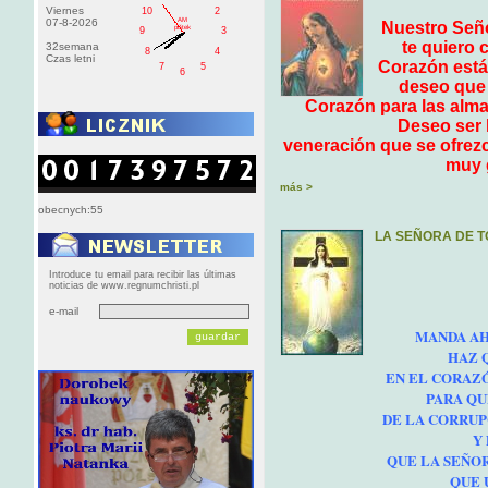
Viernes
10
2
AM
07-8-2026
Nuestro Seño
pištek
9
3
te quiero 
32semana
8
4
Czas letni
Corazón está 
7
5
6
deseo que 
Corazón para las almas
Deseo ser 
veneración que se ofrezc
muy g
más >
obecnych:55
LA SEÑORA DE 
Introduce tu email para recibir las últimas
noticias de www.regnumchristi.pl
e-mail
MANDA AH
HAZ 
EN EL CORAZÓ
PARA QU
DE LA CORRUP
Y
QUE LA SEÑOR
QUE 