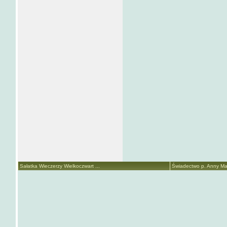
Sałatka Wieczerzy Wielkoczwart ...
Świadectwo p. Anny Mari