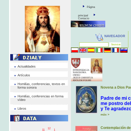
Página
principal
Contacto
NAVEGADOR
Actualidades
Artículos
Homilías, conferencias, textos en
Novena a Dios Pa
forma sonora
Homilías, conferencias en forma
Padre de mi c
vídeo
me postro del
y Te agradezc
Libros
más >
Contemplación de
12
11
1