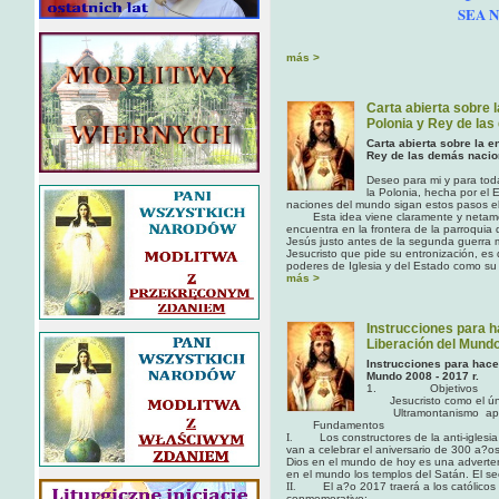
SEA 
más >
Carta abierta sobre 
Polonia y Rey de la
Carta abierta sobre la 
Rey de las demás nacio
Deseo para mi y para tod
la Polonia, hecha por el
naciones del mundo sigan estos pasos el
Esta idea viene claramente y netamen
encuentra en la frontera de la parroquia
Jesús justo antes de la segunda guerra 
Jesucristo que pide su entronización, es
poderes de Iglesia y del Estado como 
más >
Instrucciones para 
Liberación del Mund
Instrucciones para hace
Mundo 2008 - 2017 r.
1. Objetivos
Jesucristo como el úni
Ultramontanismo apoy
Fundamentos
I.
Los constructores de la anti-iglesi
van a celebrar el aniversario de 300 a?os 
Dios en el mundo de hoy es una advertenci
en el mundo los templos del Satán. El se
II.
El a?o 2017 traerá a los católicos
conmemorativo: