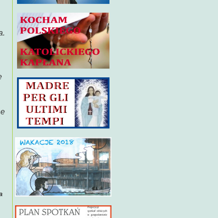
a.
e
he
a