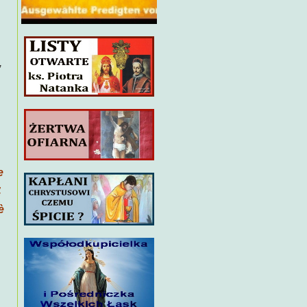
,
e
,
è