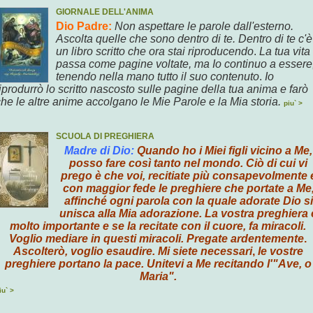
GIORNALE DELL'ANIMA
Dio Padre:
Non aspettare le parole dall'esterno.
Ascolta
quelle
che sono dentro di te.
Dentro di te c'è
un libro scritto
che
ora
stai riproducendo
.
La tua vita
passa come
pagine
voltate,
ma
Io continuo a essere
tenendo nella mano tutto il suo contenuto
.
Io
iprodurrò lo
scritto nascosto sulle pagine
della tua anima e
farò
che le altre anime accolgano
le Mie
Parole
e la Mia storia.
piu` >
SCUOLA DI PREGHIERA
Madre di Dio
:
Quando ho i Miei figli vicino a Me,
posso fare così tanto nel mondo. Ciò di cui vi
prego
è che
voi, recitiate
più consapevolmente 
con maggior fede
le preghiere che
portate a Me
affinché ogni parola con la quale adorate Dio
si
unisca alla Mia adorazione.
La vostra preghiera 
molto importante
e se la recitate
con il cuore, fa miracoli.
Voglio
mediare in questi miracoli.
Pregate ardentemente
.
Ascolterò, voglio esaudire. Mi siete necessari
,
le
vostre
preghiere portano la pace.
Unitevi a Me recitando
l'"Ave, o
Maria".
iu` >