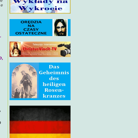
le
 e
.
o,
e
o