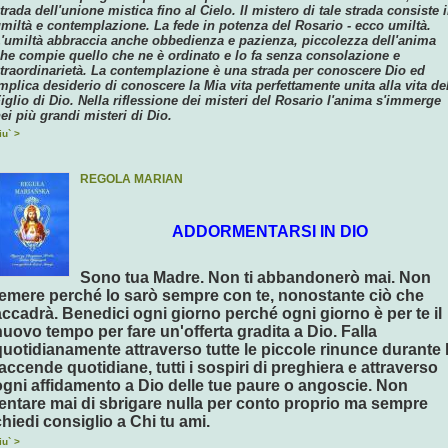
trada dell'unione mistica fino al Cielo. Il mistero di tale strada consiste 
miltà e contemplazione. La fede in potenza del Rosario - ecco umiltà.
'umiltà abbraccia anche obbedienza e pazienza, piccolezza dell'anima
he compie quello che ne è ordinato e lo fa senza consolazione e
traordinarietà. La contemplazione è una strada per conoscere Dio ed
mplica desiderio di conoscere la Mia vita perfettamente unita alla vita de
iglio di Dio. Nella riflessione dei misteri del Rosario l'anima s'immerge
ei più grandi misteri di Dio.
iu` >
REGOLA MARIAN
ADDORMENTARSI IN DIO
Sono tua Madre. Non ti abbandonerò mai. Non
temere perché Io sarò sempre con te, nonostante ciò che
accadrà. Benedici ogni giorno perché ogni giorno è per te il
nuovo tempo per fare un'offerta gradita a Dio. Falla
quotidianamente attraverso tutte le piccole rinunce durante 
faccende quotidiane, tutti i sospiri di preghiera e attraverso
ogni affidamento a Dio delle tue paure o angoscie. Non
tentare mai di sbrigare nulla per conto proprio ma sempre
chiedi consiglio a Chi tu ami.
iu` >