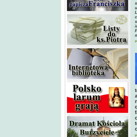
s
u
L
c
s
i
F
n
p
p