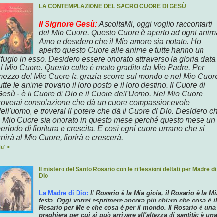
LA CONTEMPLAZIONE DEL SACRO CUORE DI GESÙ
Il Signore Gesù:
AscoltaMi, oggi voglio raccontarti
del Mio Cuore.
Questo Cuore è aperto ad ogni anim
Amo e desidero che il Mio amore sia notato.
Ho
aperto questo Cuore alle anime e tutte hanno un
ifugio in esso
.
Desidero essere onorato attraverso
la gloria data
al Mio Cuore.
Questo culto è molto gradito da Mio Padre. Per
mezzo del Mio Cuore
la grazia scorre sul mondo
e nel Mio Cuor
utte le anime trovano il loro posto
e il loro destino.
Il Cuore di
esù - è il Cuore di Dio e il Cuore
dell'Uomo.
Nel Mio Cuore
troverai consolazione che dà
un cuore compassionevole
dell'uomo,
e troverai il potere che dà il Cuore di Dio.
Desidero
c
l Mio Cuore sia
onorato
in questo mese
perché questo mese
un
periodo di
fioritura
e crescita. E così ogni cuore umano
che si
nirà al Mio Cuore, fiorirà e crescerà.
iu` >
Il mistero del Santo Rosario con le riflessioni dettati per Madre di
Dio
La Madre di Dio:
Il Rosario è la Mia gioia, il Rosario è la Mi
festa. Oggi vorrei esprimere ancora più chiaro che cosa è il
Rosario per Me e che cosa è per il mondo. Il Rosario è una
preghiera per cui si può arrivare all'altezza di santità; è una