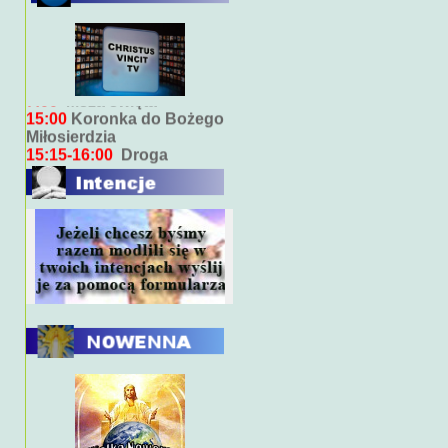
Bieżący program transmisji
bezpośrednich ( na żywo)
7:00
Msza święta
15:00
Koronka do Bożego
Miłosierdzia
15:15-16:00
Droga
Krzyżowa
18:00
Nabożeństwo
wieczorne z kazaniem
10:00
Niedzielna Msza
święta w miarę możliwości
ks. Piotra