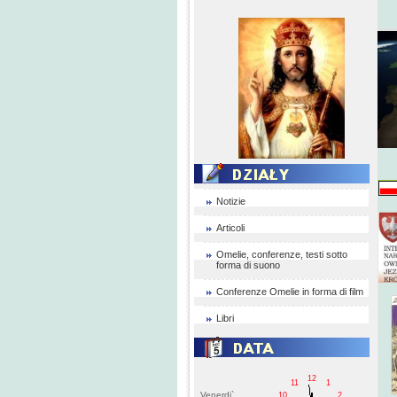
Notizie
Articoli
Omelie, conferenze, testi sotto
forma di suono
Conferenze Omelie in forma di film
Libri
12
11
1
Venerdi`
10
2