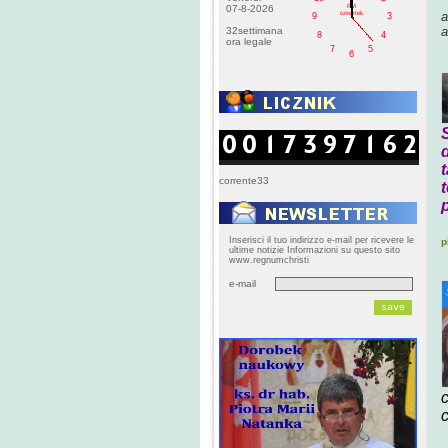
PM
07-8-2026
a
czwartek
9
3
a
32settimana
8
4
ora legale
7
5
6
S
corrente33
Inserisci il tuo indirizzo e-mail per ricevere le
p
ultime notizie Informazioni su questo sito
www.regnumchristi
e-mail