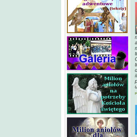
r
t
G
i
u
p