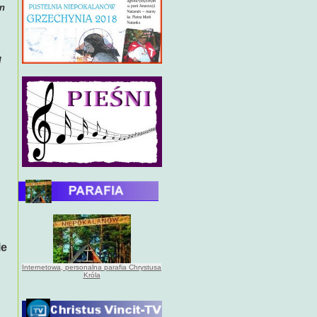
in
l
le
Internetowa, personalna parafia Chrystusa
Króla