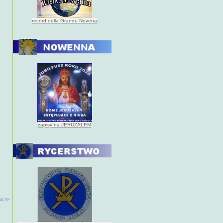
record della Grande Novena
zapisy na JERUZALEM
ti >>