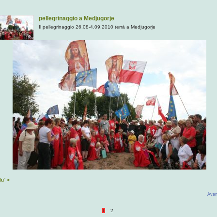
pellegrinaggio a Medjugorje
Il pellegrinaggio 26.08-4.09.2010 terrà a Medjugorje
iu` >
Avan
1
2