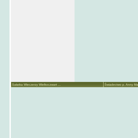
Sałatka Wieczerzy Wielkoczwart ...
Świadectwo p. Anny Mari