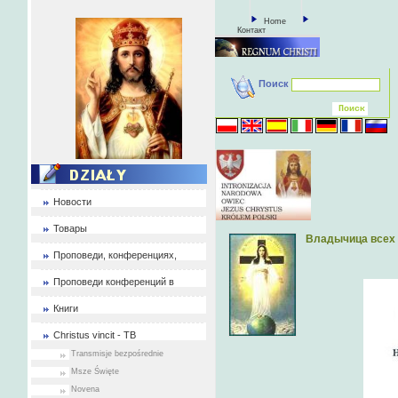
Home
Контакт
Поиск
Новости
Товары
Владычица всех
Проповеди, конференциях,
Проповеди конференций в
Книги
Christus vincit - ТВ
Transmisje bezpośrednie
Msze Święte
Novena