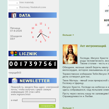
Inne materiały
Rozmowy Niedokończone
12
11
1
Пятница
10
2
AM
07-8-2026
pištek
9
3
больше >
32неделя
8
4
DST
7
5
6
Акт интронизаци&
Господи, Иисусе Христе
рода человеческого, во
Твоим стопам - честь и 
Обещаем, жизнью своей беречь хвалу 
милосердие, которое оказываешь из р
текущий43
Торжественно избираем Тебя Иисусе Х
дела сотворил для нас.
Твою Матерь - явный знак прекрасной 
Госпожу и Царицу.
Иисусе Христе, Господи на небесах и 
Пожалуйста, введите Ваш адрес электронной
почты, чтобы получать самую свежую
здесь собравшихся, над польским семе
информацию Об этом сайте
Пусть через жизнь нашу по заповедям
www.regnumchristi
Справедливости и Любви.
e-mail
больше >