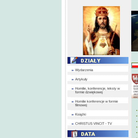
Wydarzenia
Artykuły
Homilie, konferencje, teksty w
formie dzwiękowej
Homilie konferencje w formie
filmowej
•
Książki
•
CHRISTUS VINCIT - TV
•
•