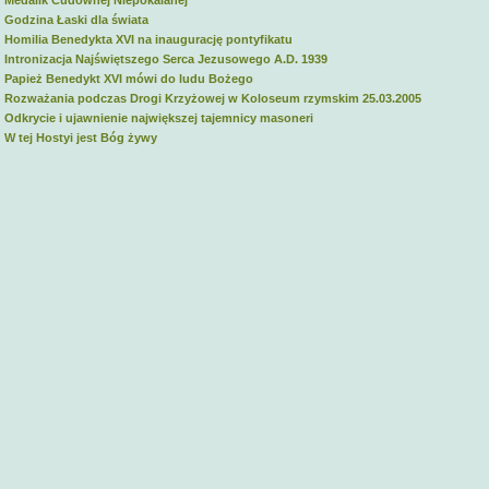
 Medalik Cudownej Niepokalanej
 Godzina Łaski dla świata
 Homilia Benedykta XVI na inaugurację pontyfikatu
 Intronizacja Najświętszego Serca Jezusowego A.D. 1939
 Papież Benedykt XVI mówi do ludu Bożego
 Rozważania podczas Drogi Krzyżowej w Koloseum rzymskim 25.03.2005
 Odkrycie i ujawnienie największej tajemnicy masoneri
 W tej Hostyi jest Bóg żywy