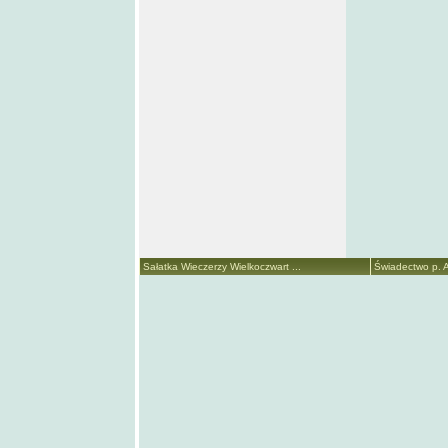
Sałatka Wieczerzy Wielkoczwart ...
Świadectwo p. A