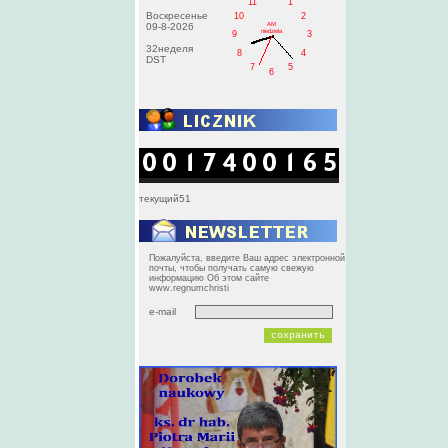
11
1
Воскресенье
10
2
AM
09-8-2026
niedziela
9
3
32неделя
8
4
DST
7
5
6
текущий51
Пожалуйста, введите Ваш адрес электронной
почты, чтобы получать самую свежую
информацию Об этом сайте
www.regnumchristi
e-mail