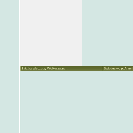
Sałatka Wieczerzy Wielkoczwart ...
Świadectwo p. Anny Ma