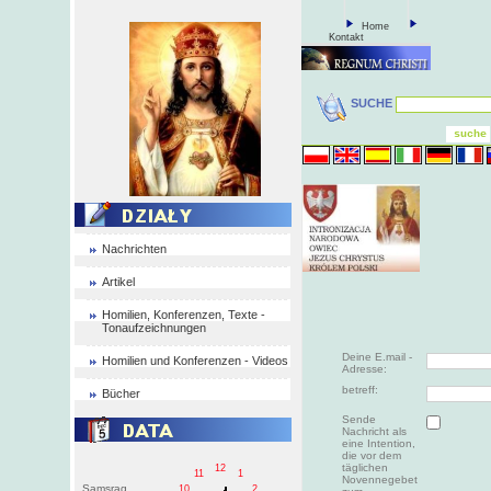
Home
Kontakt
SUCHE
Nachrichten
Artikel
Homilien, Konferenzen, Texte -
Tonaufzeichnungen
Deine E.mail -
Homilien und Konferenzen - Videos
Adresse:
betreff:
Bücher
Sende
Nachricht als
eine Intention,
die vor dem
täglichen
12
11
1
Novennegebet
Samsrag
10
2