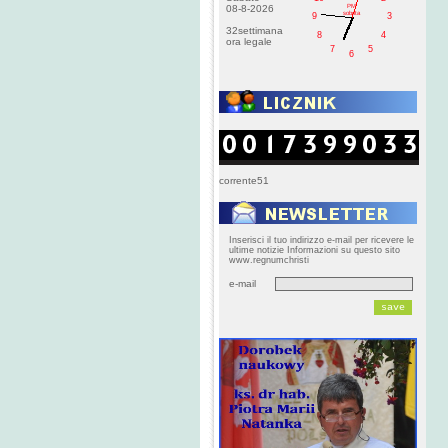
PM
08-8-2026
sobota
9
3
32settimana
8
4
ora legale
7
5
6
corrente51
Inserisci il tuo indirizzo e-mail per ricevere le
ultime notizie Informazioni su questo sito
www.regnumchristi
e-mail