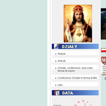
Notizie
Articoli
Omelie, conferenze, testi sotto
forma di suono
Conferenze Omelie in forma di film
Libri
12
11
1
Sabato
10
2