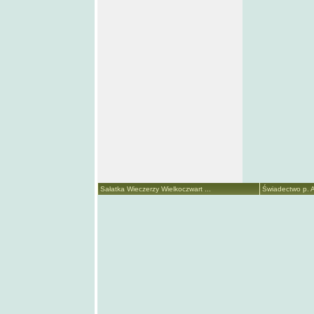
Sałatka Wieczerzy Wielkoczwart ...
Świadectwo p. A