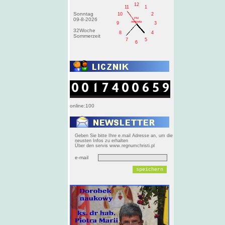
12
11
1
Sonntag
10
2
PM
09-8-2026
niedziela
9
3
32Woche
8
4
Sommerzeit
7
5
6
online:100
Geben Sie bitte Ihre e.mail Adresse an, um die
neusten Infos zu erhalten
Über den servis www.regnumchristi.pl
e-mail