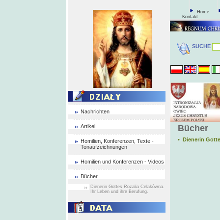
Home
Kontakt
SUCHE
Nachrichten
Artikel
Bücher
• Dienerin Gott
Homilien, Konferenzen, Texte -
Tonaufzeichnungen
Homilien und Konferenzen - Videos
Bücher
Dienerin Gottes Rozalia Celakówna.
Ihr Leben und ihre Berufung.