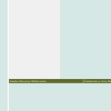
Sałatka Wieczerzy Wielkoczwart ...
Świadectwo p. Anny Mari