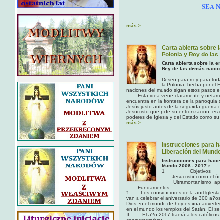
SEA 
más >
Carta abierta sobre 
Polonia y Rey de la
Carta abierta sobre la 
Rey de las demás nacio
Deseo para mi y para tod
la Polonia, hecha por el
naciones del mundo sigan estos pasos el
Esta idea viene claramente y netamen
encuentra en la frontera de la parroquia
Jesús justo antes de la segunda guerra 
Jesucristo que pide su entronización, es
poderes de Iglesia y del Estado como 
más >
Instrucciones para 
Liberación del Mund
Instrucciones para hace
Mundo 2008 - 2017 r.
1. Objetivos
Jesucristo como el úni
Ultramontanismo apoy
Fundamentos
I.
Los constructores de la anti-iglesi
van a celebrar el aniversario de 300 a?os 
Dios en el mundo de hoy es una advertenci
en el mundo los templos del Satán. El se
II.
El a?o 2017 traerá a los católicos
conmemorativo: