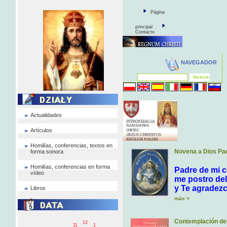
Página
principal
Contacto
NAVEGADOR
Actualidades
Artículos
Homilías, conferencias, textos en
Novena a Dios Pa
forma sonora
Homilías, conferencias en forma
Padre de mi c
vídeo
me postro del
y Te agradezc
Libros
más >
Contemplación de
12
11
1