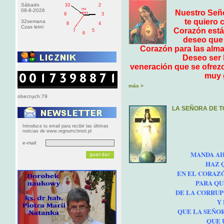
Sábado
10
2
PM
08-8-2026
Nuestro Seño
sobota
9
3
te quiero 
32semana
8
4
Czas letni
Corazón está 
7
5
6
deseo que 
Corazón para las almas
Deseo ser 
veneración que se ofrezc
muy g
más >
obecnych:79
LA SEÑORA DE 
Introduce tu email para recibir las últimas
noticias de www.regnumchristi.pl
e-mail
MANDA AH
HAZ 
EN EL CORAZÓ
PARA QU
DE LA CORRUP
Y
QUE LA SEÑOR
QUE 