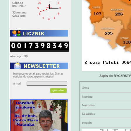
Sábado
10
2
AM
08-8-2026
sobota
9
3
32semana
8
4
Czas letni
7
5
6
obecnych:30
Introduce tu email para recibir las últimas
Zapis do RYCERS
noticias de www.regnumchristi.pl
e-mail
Sexo
Nombre
Nazwisko
Localidad
Región