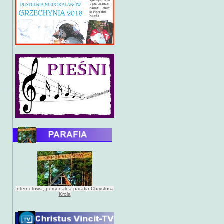
Internetowa, personalna parafia Chrystusa
Króla