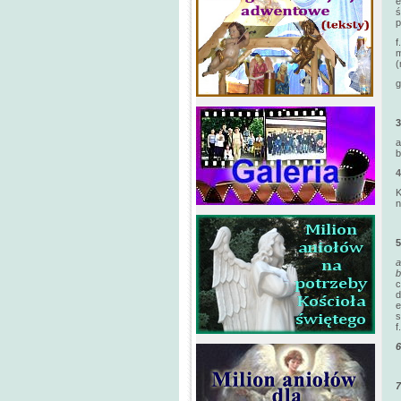
e
ś
p
f
m
(
g
a
b
K
n
c
d
e
s
f