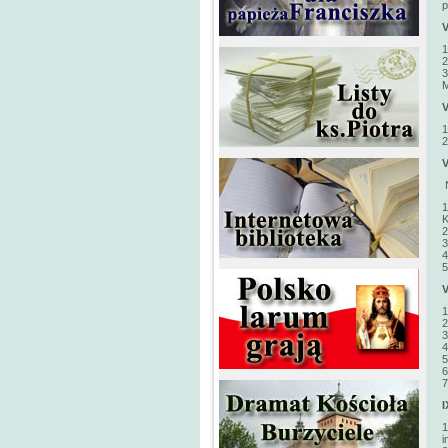
p
1
2
3
M
1
2
N
1
K
2
3
4
5
1
2
3
4
5
6
7
I
1
i