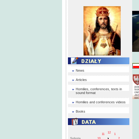
News
Articles
Homilies, conferences, texts in
sound format
Homilies and conferences videos
Books
12
11
1
Sobota
10
2