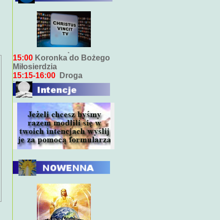
Bieżący program transmisji
bezpośrednich ( na żywo)
7:00
Msza święta
15:00
Koronka do Bożego
Miłosierdzia
15:15-16:00
Droga
Krzyżowa
18:00
Nabożeństwo
wieczorne z kazaniem
10:00
Niedzielna Msza
święta w miarę możliwości
ks. Piotra