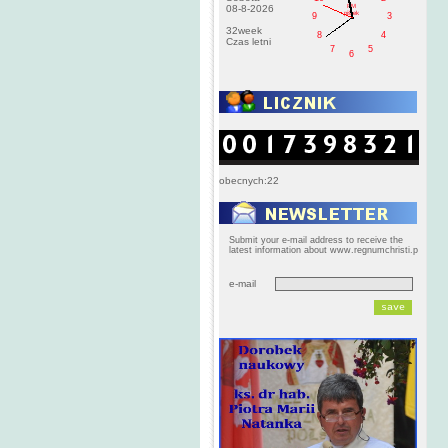
PM
08-8-2026
pištek
9
3
32week
8
4
Czas letni
7
5
6
obecnych:22
Submit your e-mail address to receive the
latest information about www.regnumchristi.p
e-mail