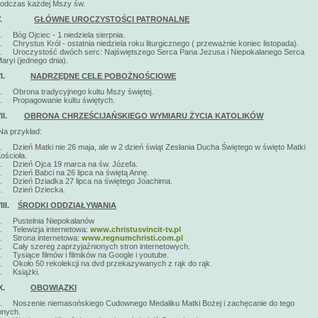
odczas każdej Mszy św.
V.
GŁÓWNE UROCZYSTOŚCI PATRONALNE
. Bóg Ojciec - 1 niedziela sierpnia.
. Chrystus Król - ostatnia niedziela roku liturgicznego ( przeważnie koniec listopada).
. Uroczystość dwóch serc: Najświętszego Serca Pana Jezusa i Niepokalanego Serca
aryi (jednego dnia).
VI.
NADRZĘDNE CELE POBOŻNOŚCIOWE
. Obrona tradycyjnego kultu Mszy świętej.
. Propagowanie kultu świętych.
VII.
OBRONA CHRZEŚCIJAŃSKIEGO WYMIARU ŻYCIA KATOLIKÓW
a przykład:
. Dzień Matki nie 26 maja, ale w 2 dzień świąt Zesłania Ducha Świętego w święto Matki
ościoła.
. Dzień Ojca 19 marca na św. Józefa.
. Dzień Babci na 26 lipca na świętą Annę.
. Dzień Dziadka 27 lipca na świętego Joachima.
. Dzień Dziecka.
VIII.
ŚRODKI ODDZIAŁYWANIA
. Pustelnia Niepokalanów
. Telewizja internetowa:
www.christusvincit-tv.pl
. Strona internetowa:
www.regnumchristi.com.pl
. Cały szereg zaprzyjaźnionych stron internetowych.
. Tysiące filmów i filmików na Google i youtube.
. Około 50 rekolekcji na dvd przekazywanych z rąk do rąk.
. Książki.
X.
OBOWIĄZKI
. Noszenie niemasońskiego Cudownego Medaliku Matki Bożej i zachęcanie do tego
nnych.