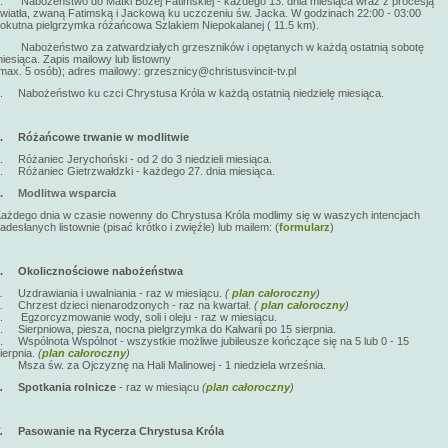
. Nabożeństwo do Matki Bożej Fatimskiej - każdego 13. dnia miesiąca wraz z procesją
wiatła, zwaną Fatimską i Jackową ku uczczeniu św. Jacka. W godzinach 22:00 - 03:00
okutna pielgrzymka różańcowa Szlakiem Niepokalanej ( 11.5 km).
. Nabożeństwo za zatwardziałych grzeszników i opętanych w każdą ostatnią sobotę
iesiąca. Zapis mailowy lub listowny
max. 5 osób); adres mailowy: grzesznicy@christusvincit-tv.pl
. Nabożeństwo ku czci Chrystusa Króla w każdą ostatnią niedzielę miesiąca.
3.
Różańcowe trwanie w modlitwie
. Różaniec Jerychoński - od 2 do 3 niedzieli miesiąca.
. Różaniec Gietrzwałdzki - każdego 27. dnia miesiąca.
4.
Modlitwa wsparcia
ażdego dnia w czasie nowenny do Chrystusa Króla modlimy się w waszych intencjach
adesłanych listownie (pisać krótko i zwięźle) lub mailem: (
formularz
)
5.
Okolicznościowe nabożeństwa
a.
Uzdrawiania i uwalniania - raz w miesiącu.
(
plan całoroczny
)
b.
Chrzest dzieci nienarodzonych - raz na kwartał.
(
plan całoroczny
)
. Egzorcyzmowanie wody, soli i oleju - raz w miesiącu.
. Sierpniowa, piesza, nocna pielgrzymka do Kalwarii po 15 sierpnia.
. Wspólnota Wspólnot - wszystkie możliwe jubileusze kończące się na 5 lub 0 - 15
ierpnia.
(
plan całoroczny
)
. Msza św. za Ojczyznę na Hali Malinowej - 1 niedziela września.
6.
Spotkania rolnicze
- raz w miesiącu
(
plan całoroczny
)
7.
Pasowanie na Rycerza Chrystusa Króla