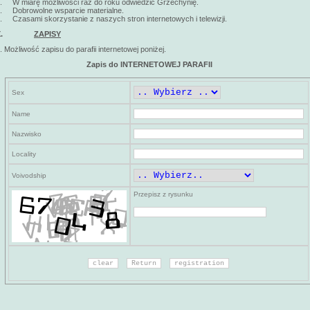
. W miarę możliwości raz do roku odwiedzić Grzechynię.
. Dobrowolne wsparcie materialne.
. Czasami skorzystanie z naszych stron internetowych i telewizji.
X.
ZAPISY
. Możliwość zapisu do parafii internetowej poniżej.
Zapis do INTERNETOWEJ PARAFII
Sex
Name
Nazwisko
Locality
Voivodship
Przepisz z rysunku