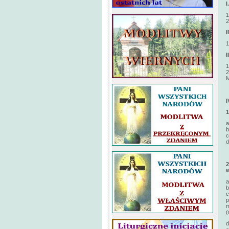
1
2
1
1
2
M
a
b
d
w
a
b
c
p
m
(
d