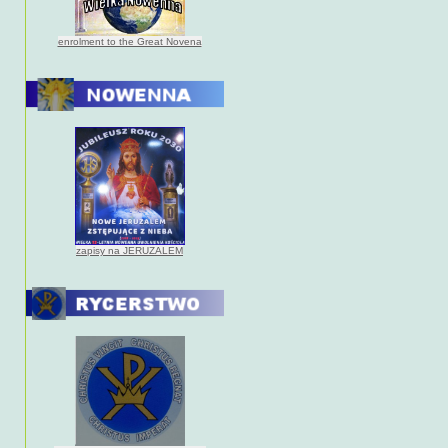
enrolment to the Great Novena
zapisy na JERUZALEM