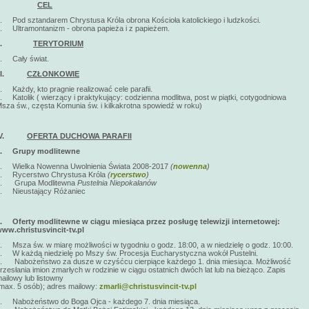
I.
CEL
. Pod sztandarem Chrystusa Króla obrona Kościoła katolickiego i ludzkości.
. Ultramontanizm - obrona papieża i z papieżem.
II.
TERYTORIUM
. Cały świat.
III.
CZŁONKOWIE
. Każdy, kto pragnie realizować cele parafii.
. Katolik ( wierzący i praktykujący: codzienna modlitwa, post w piątki, cotygodniowa
sza św., częsta Komunia św. i kilkakrotna spowiedź w roku)
IV.
OFERTA DUCHOWA PARAFII
1.
Grupy modlitewne
. Wielka Nowenna Uwolnienia Świata 2008-2017
(
nowenna
)
. Rycerstwo Chrystusa Króla
(
rycerstwo
)
c. Grupa Modlitewna
Pustelnia Niepokalanów
. Nieustający Różaniec
2.
Oferty modlitewne w ciągu miesiąca przez posługę telewizji internetowej:
ww.christusvincit-tv.pl
. Msza św. w miarę możliwości w tygodniu o godz. 18:00, a w niedzielę o godz. 10:00.
. W każdą niedzielę po Mszy św. Procesja Eucharystyczna wokół Pustelni.
. Nabożeństwo za dusze w czyśćcu cierpiące każdego 1. dnia miesiąca. Możliwość
rzesłania imion zmarłych w rodzinie w ciągu ostatnich dwóch lat lub na bieżąco. Zapis
ailowy lub listowny
max. 5 osób); adres mailowy:
zmarli@christusvincit-tv.pl
. Nabożeństwo do Boga Ojca - każdego 7. dnia miesiąca.