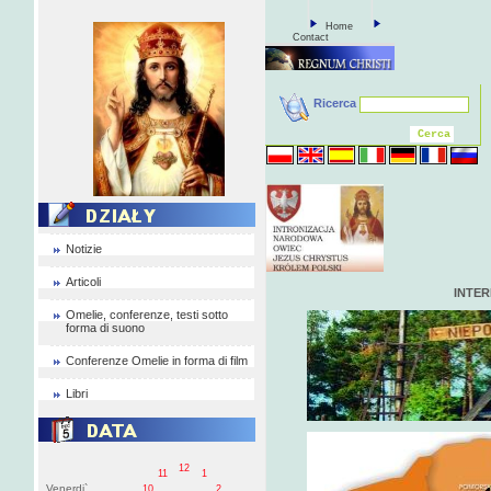
Home
Contact
Ricerca
Notizie
Articoli
INTE
Omelie, conferenze, testi sotto
forma di suono
Conferenze Omelie in forma di film
Libri
12
11
1
Venerdi`
10
2