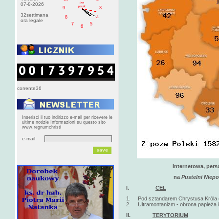
PM
07-8-2026
pištek
9
3
32settimana
8
4
ora legale
7
5
6
corrente36
Inserisci il tuo indirizzo e-mail per ricevere le
ultime notizie Informazioni su questo sito
www.regnumchristi
e-mail
Internetowa, pers
na
Pustelni Niep
I.
CEL
1. Pod sztandarem Chrystusa Króla obr
2. Ultramontanizm - obrona papieża i
II.
TERYTORIUM