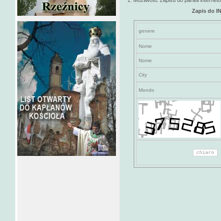
1. Możliwość zapisu do parafii interneto
Zapis do 
genere
Nome
Nome
City
Mondo