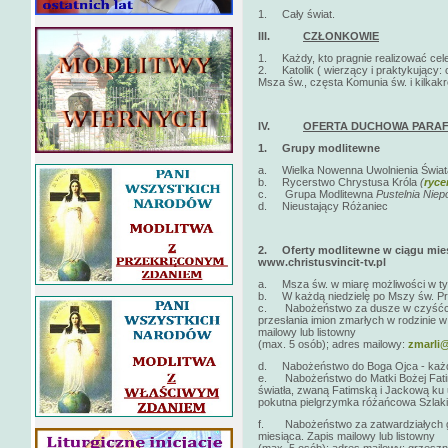
1. Cały świat.
III.
CZŁONKOWIE
1. Każdy, kto pragnie realizować cele 
2. Katolik ( wierzący i praktykujący: 
Msza św., częsta Komunia św. i kilkak
IV.
OFERTA DUCHOWA PARAF
1.
Grupy modlitewne
a. Wielka Nowenna Uwolnienia Świa
b. Rycerstwo Chrystusa Króla
(
ryce
c. Grupa Modlitewna
Pustelnia Nie
d. Nieustający Różaniec
2.
Oferty modlitewne w ciągu mies
www.christusvincit-tv.pl
a. Msza św. w miarę możliwości w tygo
b. W każdą niedzielę po Mszy św. Pro
c. Nabożeństwo za dusze w czyśćcu c
przesłania imion zmarłych w rodzinie w
mailowy lub listowny
(max. 5 osób); adres mailowy:
zmarli@
d. Nabożeństwo do Boga Ojca - każde
e. Nabożeństwo do Matki Bożej Fatims
światła, zwaną Fatimską i Jackową ku
pokutna pielgrzymka różańcowa Szlaki
f. Nabożeństwo za zatwardziałych gr
miesiąca. Zapis mailowy lub listowny