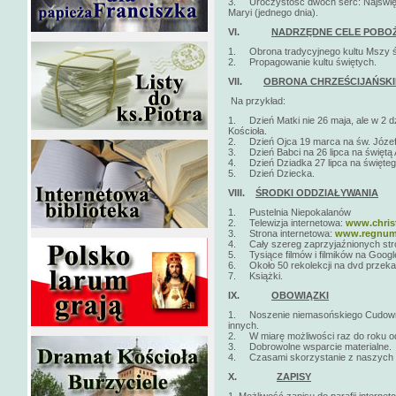
3. Uroczystość dwóch serc: Najświę
Maryi (jednego dnia).
VI.
NADRZĘDNE CELE POBO
1. Obrona tradycyjnego kultu Mszy ś
2. Propagowanie kultu świętych.
VII.
OBRONA CHRZEŚCIJAŃSKI
Na przykład:
1. Dzień Matki nie 26 maja, ale w 2 d
Kościoła.
2. Dzień Ojca 19 marca na św. Józef
3. Dzień Babci na 26 lipca na świętą
4. Dzień Dziadka 27 lipca na święte
5. Dzień Dziecka.
VIII.
ŚRODKI ODDZIAŁYWANIA
1. Pustelnia Niepokalanów
2. Telewizja internetowa:
www.christ
3. Strona internetowa:
www.regnumc
4. Cały szereg zaprzyjaźnionych stro
5. Tysiące filmów i filmików na Google
6. Około 50 rekolekcji na dvd przeka
7. Książki.
IX.
OBOWIĄZKI
1. Noszenie niemasońskiego Cudowneg
innych.
2. W miarę możliwości raz do roku o
3. Dobrowolne wsparcie materialne.
4. Czasami skorzystanie z naszych str
X.
ZAPISY