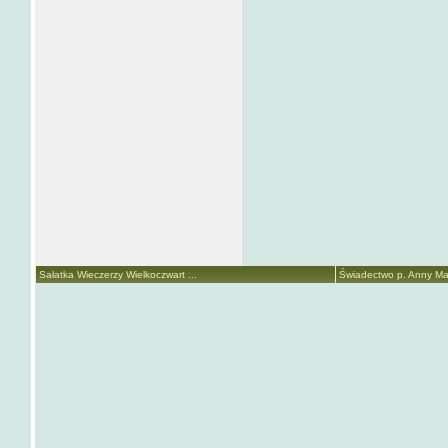
Sałatka Wieczerzy Wielkoczwart ...
Świadectwo p. Anny Mari