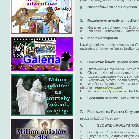
(max. 5 osób); adres mailowy: grzeszni
g. Nabożeństwo ku czci Chrystusa Kró
3.
Różańcowe trwanie w modlitwi
a. Różaniec Jerychoński - od 2 do 3 n
b. Różaniec Gietrzwałdzki - każdego 
4.
Modlitwa wsparcia
Każdego dnia w czasie nowenny do Chr
nadesłanych listownie (pisać krótko i zw
5.
Okolicznościowe nabożeństwa
a.
Uzdrawiania i uwalniania - raz w 
b.
Chrzest dzieci nienarodzonych - r
c. Egzorcyzmowanie wody, soli i olej
d. Sierpniowa, piesza, nocna pielgrzy
e. Wspólnota Wspólnot - wszystkie moż
sierpnia.
(
plan całoroczny
)
f. Msza św. za Ojczyznę na Hali Malin
6.
Spotkania rolnicze
- raz w mies
7.
Pasowanie na Rycerza Chrystus
podczas każdej Mszy św.
V.
GŁÓWNE UROCZYSTOŚC
1. Bóg Ojciec - 1 niedziela sierpnia.
2. Chrystus Król - ostatnia niedziela r