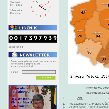
Vendredi
10
2
PM
07-8-2026
pištek
9
3
32semaine
8
4
Czas letni
7
5
6
obecnych:64
Entrez votre adresse email pour recevoir les
informations à propos du site
www.regnumchristi.pl
e-mail
Internetowa, pers
na
Pustelni Niep
I.
CEL
1. Pod sztandarem Chrystusa Króla obr
2. Ultramontanizm - obrona papieża i