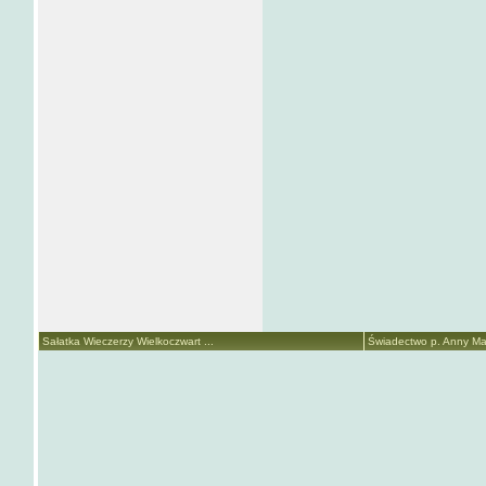
Sałatka Wieczerzy Wielkoczwart ...
Świadectwo p. Anny Mari