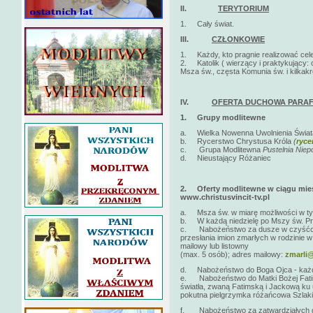
II.
TERYTORIUM
1. Cały świat.
III.
CZŁONKOWIE
1. Każdy, kto pragnie realizować cele 
2. Katolik ( wierzący i praktykujący: 
Msza św., częsta Komunia św. i kilkak
IV.
OFERTA DUCHOWA PARAF
1.
Grupy modlitewne
a. Wielka Nowenna Uwolnienia Świa
b. Rycerstwo Chrystusa Króla
(
ryce
c. Grupa Modlitewna
Pustelnia Nie
d. Nieustający Różaniec
2.
Oferty modlitewne w ciągu mies
www.christusvincit-tv.pl
a. Msza św. w miarę możliwości w tygo
b. W każdą niedzielę po Mszy św. Pro
c. Nabożeństwo za dusze w czyśćcu c
przesłania imion zmarłych w rodzinie w
mailowy lub listowny
(max. 5 osób); adres mailowy:
zmarli@
d. Nabożeństwo do Boga Ojca - każde
e. Nabożeństwo do Matki Bożej Fatims
światła, zwaną Fatimską i Jackową ku
pokutna pielgrzymka różańcowa Szlaki
f. Nabożeństwo za zatwardziałych gr