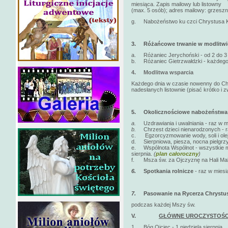
miesiąca. Zapis mailowy lub listowny
(max. 5 osób); adres mailowy: grzeszni
g. Nabożeństwo ku czci Chrystusa Kró
3.
Różańcowe trwanie w modlitwi
a. Różaniec Jerychoński - od 2 do 3 n
b. Różaniec Gietrzwałdzki - każdego 
4.
Modlitwa wsparcia
Każdego dnia w czasie nowenny do Chr
nadesłanych listownie (pisać krótko i zw
5.
Okolicznościowe nabożeństwa
a.
Uzdrawiania i uwalniania - raz w 
b.
Chrzest dzieci nienarodzonych - r
c. Egzorcyzmowanie wody, soli i olej
d. Sierpniowa, piesza, nocna pielgrzy
e. Wspólnota Wspólnot - wszystkie moż
sierpnia.
(
plan całoroczny
)
f. Msza św. za Ojczyznę na Hali Malin
6.
Spotkania rolnicze
- raz w mies
7.
Pasowanie na Rycerza Chrystus
podczas każdej Mszy św.
V.
GŁÓWNE UROCZYSTOŚC
1. Bóg Ojciec - 1 niedziela sierpnia.