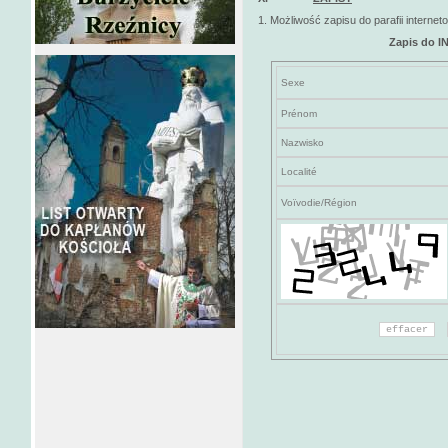
1. Możliwość zapisu do parafii interneto
Zapis do 
Sexe
Prénom
Nazwisko
Localité
Voïvodie/Région