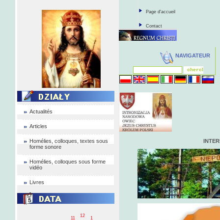
Page d'accueil
Contact
NAVIGATEUR
Actualités
Articles
Homélies, colloques, textes sous
INTE
forme sonore
Homélies, colloques sous forme
vidéo
Livres
12
11
1