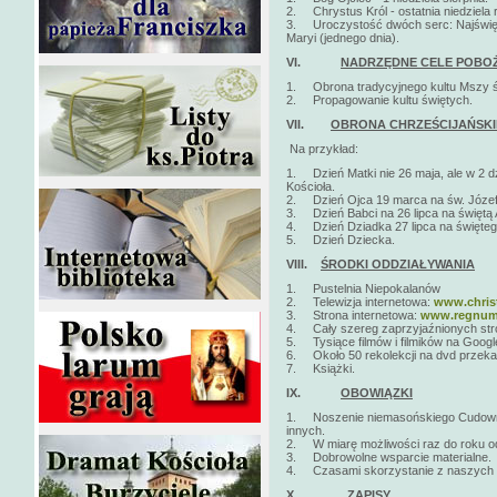
2. Chrystus Król - ostatnia niedziela r
3. Uroczystość dwóch serc: Najświę
Maryi (jednego dnia).
VI.
NADRZĘDNE CELE POBO
1. Obrona tradycyjnego kultu Mszy ś
2. Propagowanie kultu świętych.
VII.
OBRONA CHRZEŚCIJAŃSKI
Na przykład:
1. Dzień Matki nie 26 maja, ale w 2 d
Kościoła.
2. Dzień Ojca 19 marca na św. Józef
3. Dzień Babci na 26 lipca na świętą
4. Dzień Dziadka 27 lipca na święte
5. Dzień Dziecka.
VIII.
ŚRODKI ODDZIAŁYWANIA
1. Pustelnia Niepokalanów
2. Telewizja internetowa:
www.christ
3. Strona internetowa:
www.regnumc
4. Cały szereg zaprzyjaźnionych stro
5. Tysiące filmów i filmików na Google
6. Około 50 rekolekcji na dvd przeka
7. Książki.
IX.
OBOWIĄZKI
1. Noszenie niemasońskiego Cudowneg
innych.
2. W miarę możliwości raz do roku o
3. Dobrowolne wsparcie materialne.
4. Czasami skorzystanie z naszych str
X.
ZAPISY