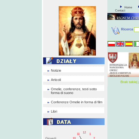
Home
Contact
Ricerca
Notizie
Articoli
Brak takie
Omelie, conferenze, testi sotto
forma di suono
Conferenze Omelie in forma di film
Libri
12
11
1
Giovedi
10
2