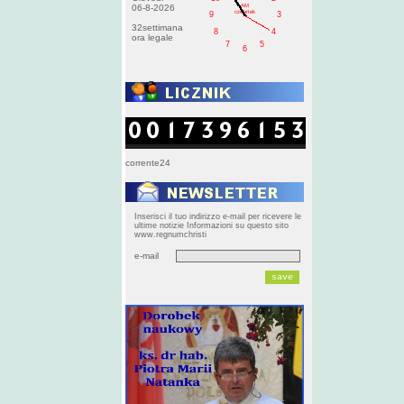
AM
06-8-2026
czwartek
9
3
32settimana
8
4
ora legale
7
5
6
corrente24
Inserisci il tuo indirizzo e-mail per ricevere le
ultime notizie Informazioni su questo sito
www.regnumchristi
e-mail