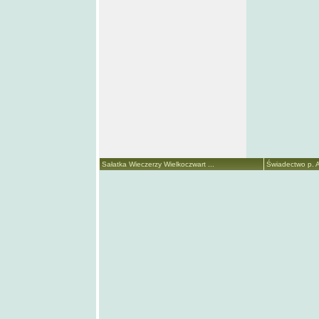
Sałatka Wieczerzy Wielkoczwart ...
Świadectwo p. A