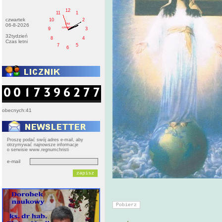
12
11
1
czwartek
10
2
PM
06-8-2026
czwartek
9
3
32tydzień
8
4
Czas letni
7
5
6
obecnych:41
Proszę podać swój adres e-mail, aby
otrzymywać najnowsze informacje
o serwisie www.regnumchristi
e-mail