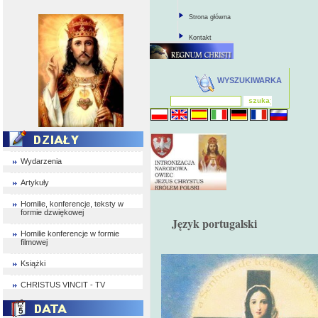
Strona główna
Kontakt
WYSZUKIWARKA
Wydarzenia
Artykuły
Homilie, konferencje, teksty w
formie dzwiękowej
Język portugalski
Homilie konferencje w formie
filmowej
Książki
CHRISTUS VINCIT - TV