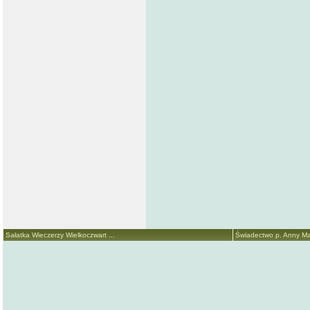
Sałatka Wieczerzy Wielkoczwart ...
Świadectwo p. Anny Mari