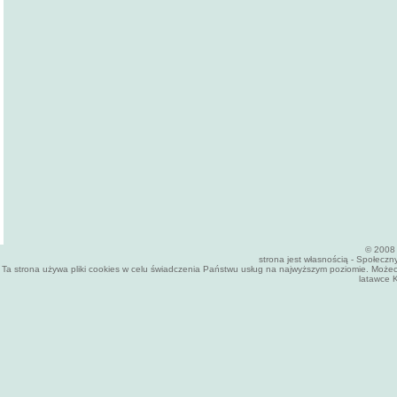
© 2008 
strona jest własnością - Społecz
Ta strona używa pliki cookies w celu świadczenia Państwu usług na najwyższym poziomie. Może
latawce K