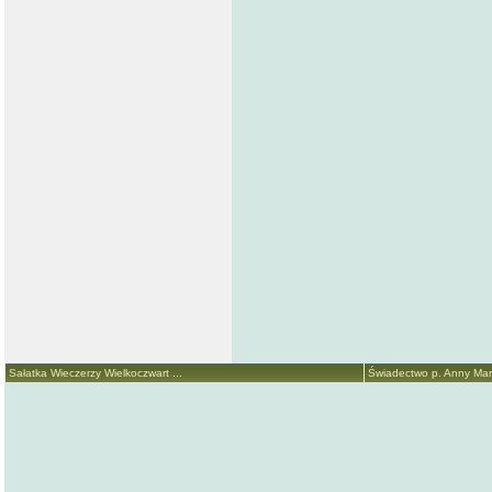
Sałatka Wieczerzy Wielkoczwart ...
Świadectwo p. Anny Marii