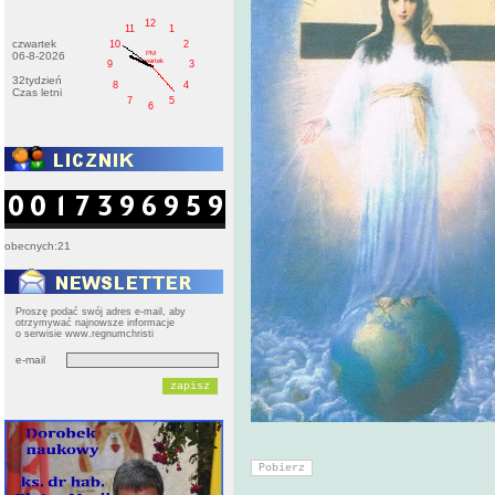
12
11
1
czwartek
10
2
PM
06-8-2026
czwartek
9
3
32tydzień
8
4
Czas letni
7
5
6
obecnych:21
Proszę podać swój adres e-mail, aby
otrzymywać najnowsze informacje
o serwisie www.regnumchristi
e-mail