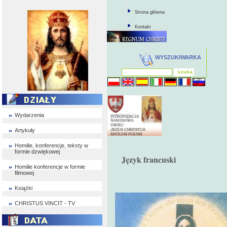
Strona główna
Kontakt
WYSZUKIWARKA
Wydarzenia
Artykuły
Homilie, konferencje, teksty w
formie dzwiękowej
Język francuski
Homilie konferencje w formie
filmowej
Książki
CHRISTUS VINCIT - TV