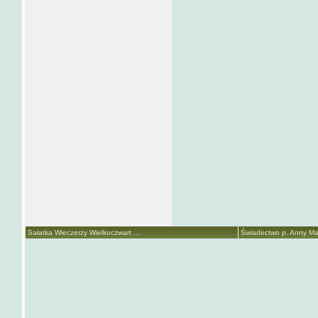
Sałatka Wieczerzy Wielkoczwart ...
Świadectwo p. Anny Mari