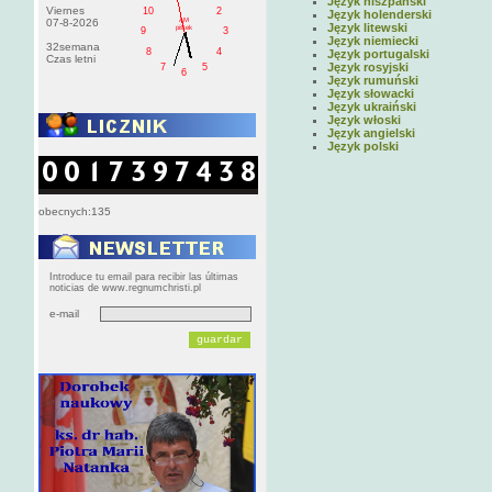
Język hiszpański
Viernes
10
2
Język holenderski
AM
07-8-2026
Język litewski
pištek
9
3
Język niemiecki
32semana
8
4
Język portugalski
Czas letni
Język rosyjski
7
5
6
Język rumuński
Język słowacki
Język ukraiński
Język włoski
Język angielski
Język polski
obecnych:135
Introduce tu email para recibir las últimas
noticias de www.regnumchristi.pl
e-mail