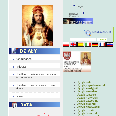
Página
principal
Contacto
NAVEGADOR
Actualidades
Artículos
Homilías, conferencias, textos en
forma sonora
Język zulu
Homilías, conferencias en forma
Język jugosłowiański
vídeo
Język kurdyjski
Jezyk sesotho
Język tagalog
Libros
Język norweski
Język szwedzki
Język arabski
Język chorwacki
Język czeski
Język francuski
12
11
1