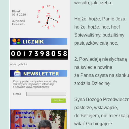
wesoło, jak trzeba.
12
11
1
Piątek
10
2
PM
07-8-2026
pištek
9
3
Hojże, hojże, Panie Jezu,
32tydzień
8
4
Czas letni
hojże, hojże, hoc, hoc!
7
5
6
Śpiewaliśmy, budziliśmy
pastuszków całą noc.
2. Powiadają niesłychaną
obecnych:49
na świecie nowinę
że Panna czysta na sianku
Proszę podać swój adres e-mail, aby
zrodziła Dziecinę
otrzymywać najnowsze informacje
o serwisie www.regnumchristi
e-mail
Syna Bożego Przedwieczn
pasterze, wstawajcie,
do Betlejem, nie mieszkają
witać Go biegajcie.