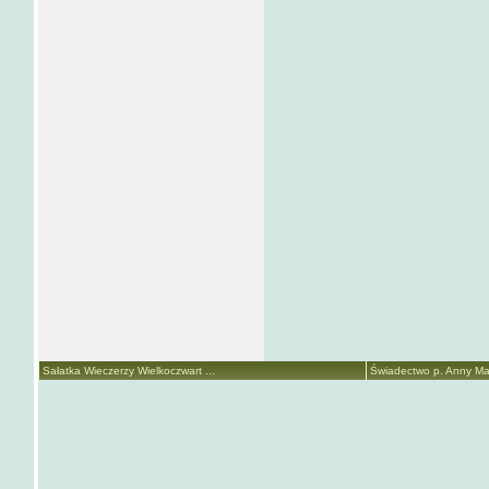
Sałatka Wieczerzy Wielkoczwart ...
Świadectwo p. Anny Mari