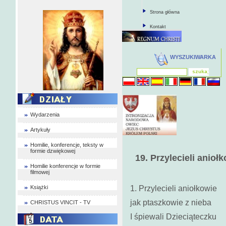
Strona główna
Kontakt
WYSZUKIWARKA
Wydarzenia
Artykuły
Homilie, konferencje, teksty w
formie dzwiękowej
19
.
Przylecieli anioł
Homilie konferencje w formie
filmowej
Książki
1. Przylecieli aniołkowie
jak ptaszkowie z nieba
CHRISTUS VINCIT - TV
I śpiewali Dzieciąteczku