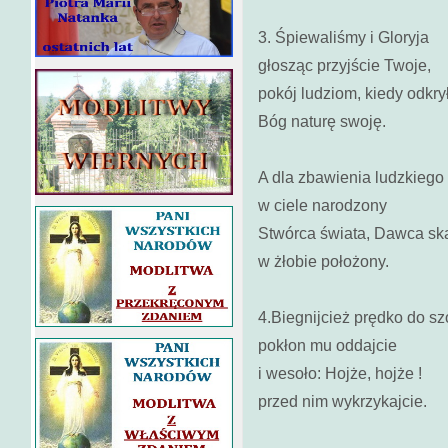
3. Śpiewaliśmy i Gloryja
głosząc przyjście Twoje,
pokój ludziom, kiedy odkry
Bóg naturę swoję.
A dla zbawienia ludzkiego
w ciele narodzony
Stwórca świata, Dawca sk
w żłobie położony.
4.Biegnijcież prędko do sz
pokłon mu oddajcie
i wesoło: Hojże, hojże !
przed nim wykrzykajcie.