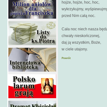
hojże, hojże, hoc, hoc,
wykrzykujmy, wyśpiewujm
przed Nim całą noc.
Cała noc niech nasza będ
chwały nieskończonej,
daj ją wszystkim, Boże,
w ciele utajony.
Powrót