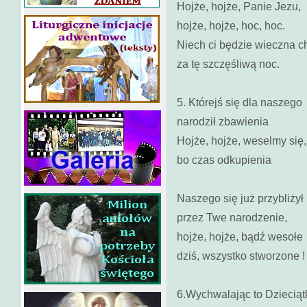
Hojże, hojże, Panie Jezu,
hojże, hojże, hoc, hoc.
Niech ci będzie wieczna 
za tę szczęśliwą noc.
5. Którejś się dla naszego
narodził zbawienia
Hojże, hojże, weselmy się,
bo czas odkupienia
Naszego się już przybliżył
przez Twe narodzenie,
hojże, hojże, bądź wesołe
dziś, wszystko stworzone !
6.Wychwalając to Dzieciąt