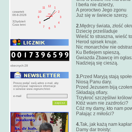
I berła nie dzierży,
12
11
1
A proroctwo Jego zgonu
czwartek
10
2
Już się w świecie szerzy.
PM
06-8-2026
czwartek
9
3
32tydzień
8
4
Czas letni
2.
Mędrcy świata, złość okr
7
5
6
Dziecię prześladuje
Wieść to straszna, wieść t
Herod spisek knuje.
Nic monarchów nie odstra
Ku Betlejem spieszą,
Gwiazda Zbawcę im ogłas
Nadzieją się cieszą.
obecnych:28
3.
Przed Maryją stają społ
Niosą Panu dary.
Proszę podać swój adres e-mail, aby
otrzymywać najnowsze informacje
Przed Jezusem biją czołe
o serwisie www.regnumchristi
Składają ofiary.
e-mail
Trzykroć szczęśliwi królow
Któż wam nie zazdrości?
Cóż my damy, kto nam pow
Pałając z miłości?
4.
Tak, jak każą nam kapłan
Damy dar troisty: