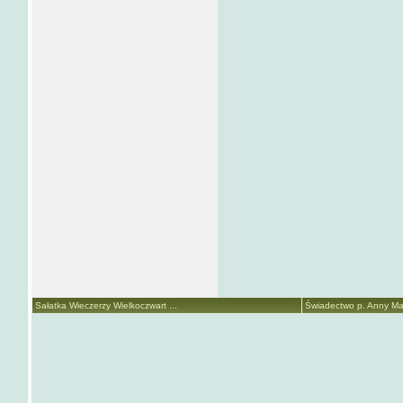
Sałatka Wieczerzy Wielkoczwart ...
Świadectwo p. Anny Mari