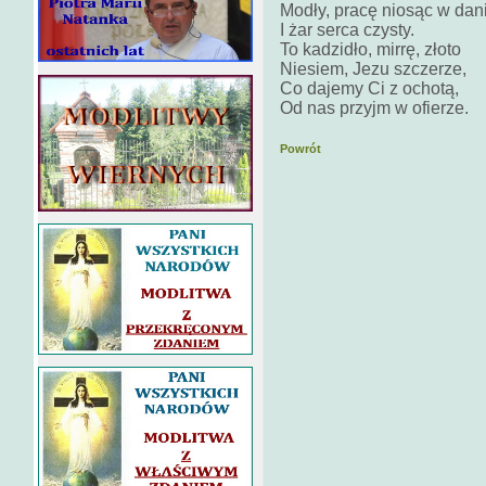
Modły, pracę niosąc w dani
I żar serca czysty.
To kadzidło, mirrę, złoto
Niesiem, Jezu szczerze,
Co dajemy Ci z ochotą,
Od nas przyjm w ofierze.
Powrót