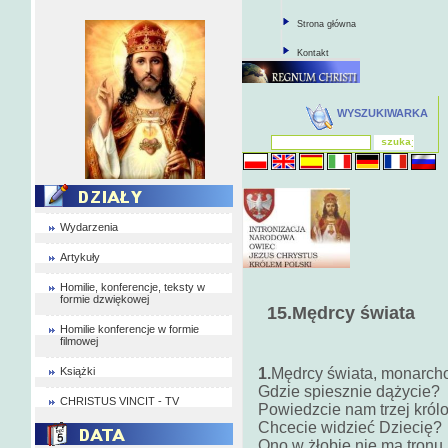
Strona główna
Kontakt
WYSZUKIWARKA
Wydarzenia
Artykuły
Homilie, konferencje, teksty w
formie dzwiękowej
15.Mędrcy świata
Homilie konferencje w formie
filmowej
Książki
1.
Mędrcy świata, monarch
Gdzie spiesznie dążycie?
CHRISTUS VINCIT - TV
Powiedzcie nam trzej król
Chcecie widzieć Dziecię?
Ono w żłobie nie ma tronu