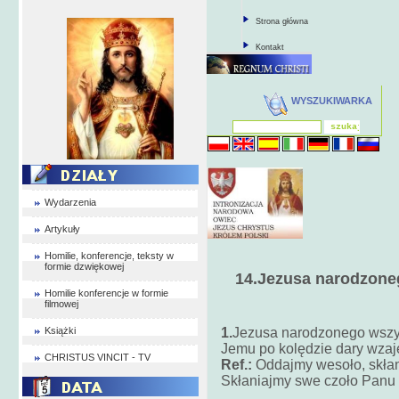
Strona główna
Kontakt
WYSZUKIWARKA
Wydarzenia
Artykuły
Homilie, konferencje, teksty w
formie dzwiękowej
14.Jezusa narodzone
Homilie konferencje w formie
filmowej
Książki
1.
Jezusa narodzonego wszy
Jemu po kolędzie dary wza
CHRISTUS VINCIT - TV
Ref.:
Oddajmy wesoło, skłan
Skłaniajmy swe czoło Panu