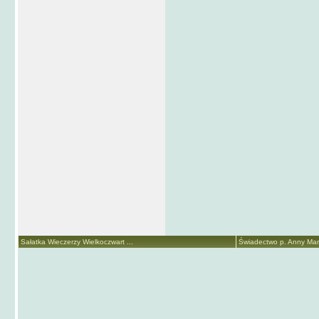
Sałatka Wieczerzy Wielkoczwart ...
Świadectwo p. Anny Marii