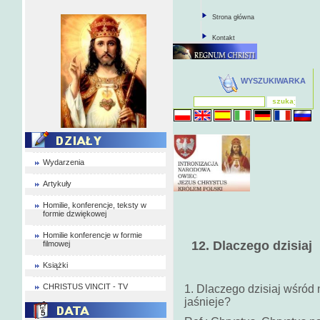
Strona główna
Kontakt
WYSZUKIWARKA
Wydarzenia
Artykuły
Homilie, konferencje, teksty w
formie dzwiękowej
Homilie konferencje w formie
12. Dlaczego dzisiaj
filmowej
Książki
CHRISTUS VINCIT - TV
1. Dlaczego dzisiaj wśród 
jaśnieje?