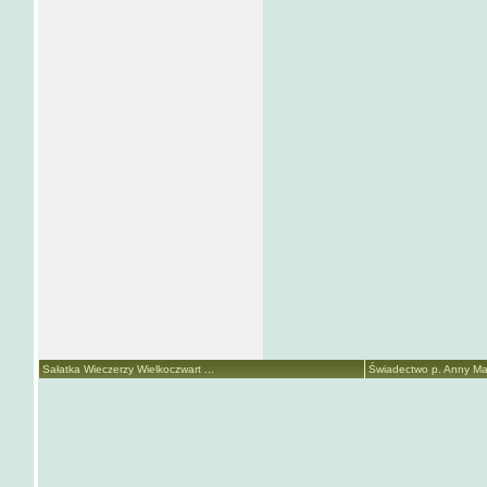
Sałatka Wieczerzy Wielkoczwart ...
Świadectwo p. Anny Mari