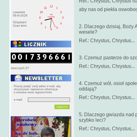
Ref.: Chrystus, Chrystus n
12
11
1
aby nas od piekła oswobodz
czwartek
10
2
PM
06-8-2026
czwartek
9
3
32tydzień
8
4
Czas letni
2. Dlaczego dzisiaj, Boży 
7
5
6
wesele?
Ref.: Chrystus, Chrystus...
3. Czemuż pasterze do szo
Ref.: Chrystus, Chrystus...
obecnych:27
4. Czemuż wół, osioł społe
Proszę podać swój adres e-mail, aby
oddają?
otrzymywać najnowsze informacje
o serwisie www.regnumchristi
Ref.: Chrystus, Chrystus...
e-mail
5. Dlaczego gwiazda nad p
szybko leci?
Ref.: Chrystus, Chrystus...