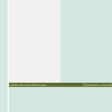
Sałatka Wieczerzy Wielkoczwart ...
Świadectwo p. Anny Mari