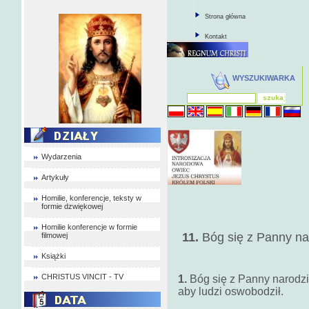
Strona główna
Kontakt
WYSZUKIWARKA
Wydarzenia
Artykuły
Homilie, konferencje, teksty w
formie dzwiękowej
Homilie konferencje w formie
11.
Bóg się z Panny na
filmowej
Książki
CHRISTUS VINCIT - TV
1.
Bóg się z Panny narodzi
aby ludzi oswobodził.