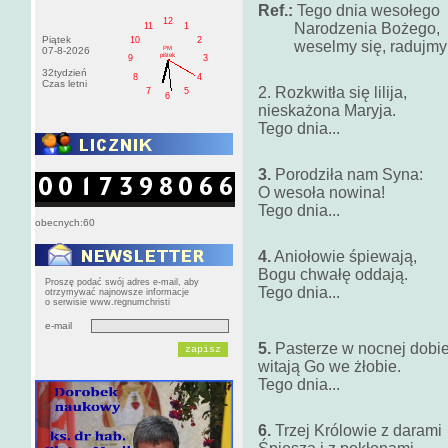
Ref.:
Tego dnia wesołego
12
Narodzenia Bożego,
11
1
Piątek
10
2
weselmy się, radujmy si
PM
07-8-2026
pištek
9
3
32tydzień
8
4
Czas letni
2. Rozkwitła się lilija,
7
5
6
nieskażona Maryja.
Tego dnia...
3.
Porodziła nam Syna:
O wesoła nowina!
Tego dnia...
obecnych:60
4.
Aniołowie śpiewają,
Bogu chwałę oddają.
Proszę podać swój adres e-mail, aby
Tego dnia...
otrzymywać najnowsze informacje
o serwisie www.regnumchristi
e-mail
5.
Pasterze w nocnej dobi
witają Go we żłobie.
Tego dnia...
6.
Trzej Królowie z darami