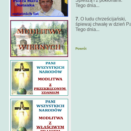
Śpieszą i z pokłonami.
Tego dnia...
7.
O ludu chrześcijański,
śpiewaj chwałę w dzień Pa
Tego dnia...
Powrót