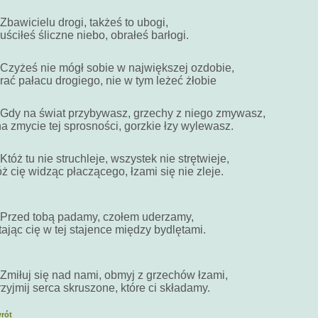
Zbawicielu drogi, takżeś to ubogi,
ściłeś śliczne niebo, obrałeś barłogi.
 Czyżeś nie mógł sobie w największej ozdobie,
rać pałacu drogiego, nie w tym leżeć żłobie
 Gdy na świat przybywasz, grzechy z niego zmywasz,
a zmycie tej sprosności, gorzkie łzy wylewasz.
Któż tu nie struchleje, wszystek nie strętwieje,
ż cię widząc płaczącego, łzami się nie zleje.
 Przed tobą padamy, czołem uderzamy,
ając cię w tej stajence między bydlętami.
 Zmiłuj się nad nami, obmyj z grzechów łzami,
rzyjmij serca skruszone, które ci składamy.
rót