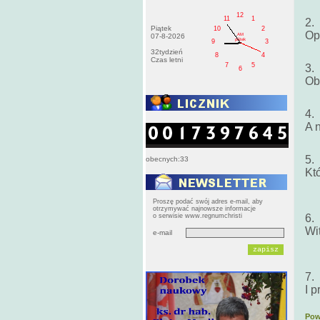
12
11
1
2. 
Piątek
10
2
Opu
AM
07-8-2026
pištek
9
3
32tydzień
8
4
Czas letni
7
5
3.
6
Ob
4.
A n
5. 
obecnych:33
Któ
Proszę podać swój adres e-mail, aby
otrzymywać najnowsze informacje
o serwisie www.regnumchristi
6.
Wit
e-mail
7.
I p
Pow