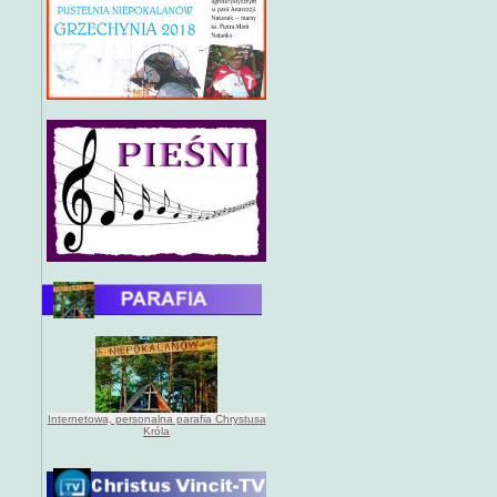
Internetowa, personalna parafia Chrystusa
Króla