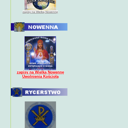
zapisy na Wielką Nowennę
zapisy na Wielką Nowennę
Uwolnienia Kościoła