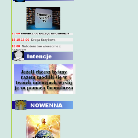
BIEŻĄCY PROGRAM TRANSMISJI
BEZPOŚREDNICH
(na żywo)
7:00
Msza święta
15:00
Koronka do Bożego Miłosierdzia
15:15-16:00
Droga Krzyżowa
18:00
Nabożeństwo wieczorne z
kazaniem
10:00
Niedzielna Msza święta w miarę
możliwości ks. Piotra