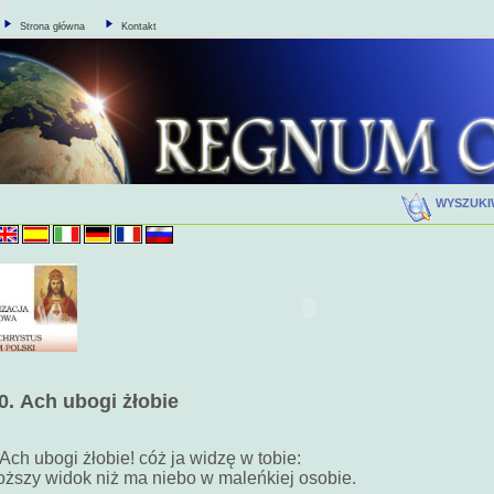
Strona główna
Kontakt
WYSZUK
0.
Ach ubogi żłobie
Ach ubogi żłobie! cóż ja widzę w tobie:
oższy widok niż ma niebo w maleńkiej osobie.