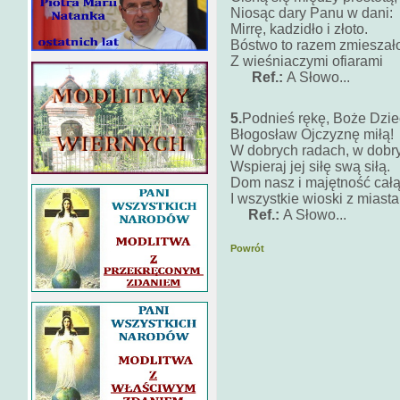
Niosąc dary Panu w dani:
Mirrę, kadzidło i złoto.
Bóstwo to razem zmieszał
Z wieśniaczymi ofiarami
Ref.:
A Słowo...
5.
Podnieś rękę, Boże Dzie
Błogosław Ojczyznę miłą!
W dobrych radach, w dobr
Wspieraj jej siłę swą siłą.
Dom nasz i majętność całą
I wszystkie wioski z miasta
Ref.:
A Słowo...
Powrót