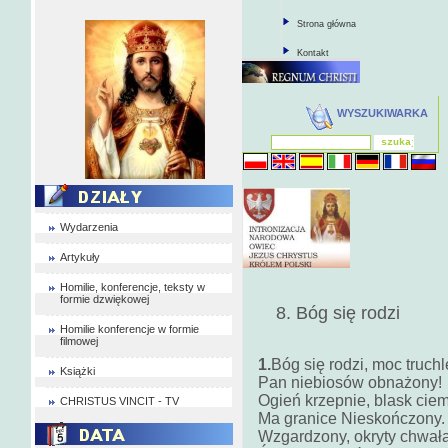
Strona główna
Kontakt
WYSZUKIWARKA
Wydarzenia
Artykuły
Homilie, konferencje, teksty w
formie dzwiękowej
8. Bóg się rodzi
Homilie konferencje w formie
filmowej
1.
Bóg się rodzi, moc truchl
Książki
Pan niebiosów obnażony!
Ogień krzepnie, blask ciem
CHRISTUS VINCIT - TV
Ma granice Nieskończony.
Wzgardzony, okryty chwałą