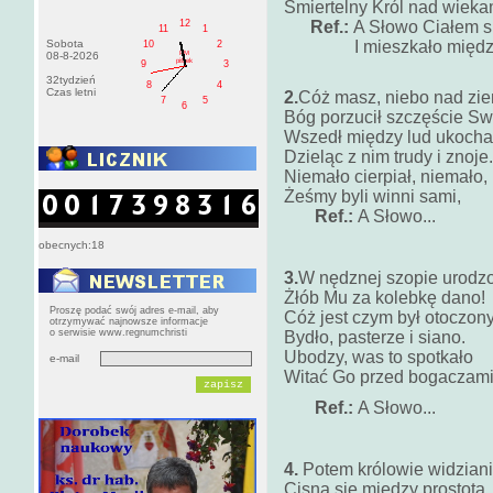
Śmiertelny Król nad wieka
12
Ref.:
A Słowo Ciałem si
11
1
Sobota
I mieszkało między
10
2
PM
08-8-2026
pištek
9
3
32tydzień
8
4
Czas letni
2.
Cóż masz, niebo nad zi
7
5
6
Bóg porzucił szczęście Sw
Wszedł między lud ukocha
Dzieląc z nim trudy i znoje.
Niemało cierpiał, niemało,
Żeśmy byli winni sami,
Ref.:
A Słowo...
obecnych:18
3.
W nędznej szopie urodzo
Żłób Mu za kolebkę dano!
Proszę podać swój adres e-mail, aby
Cóż jest czym był otoczon
otrzymywać najnowsze informacje
o serwisie www.regnumchristi
Bydło, pasterze i siano.
Ubodzy, was to spotkało
e-mail
Witać Go przed bogaczami
Ref.:
A Słowo...
4.
Potem królowie widziani
Cisną się między prostotą,