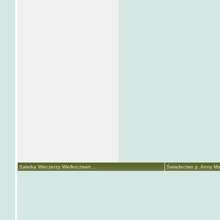
Sałatka Wieczerzy Wielkoczwart ...
Świadectwo p. Anny Mari