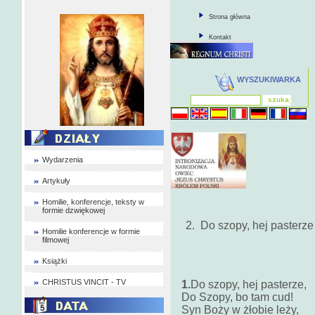
Strona główna
Kontakt
WYSZUKIWARKA
Wydarzenia
Artykuły
Homilie, konferencje, teksty w
formie dzwiękowej
2. Do szopy, hej pasterze
Homilie konferencje w formie
filmowej
Książki
CHRISTUS VINCIT - TV
1.
Do szopy, hej pasterze,
Do Szopy, bo t
Syn Boży w żłobie leży,