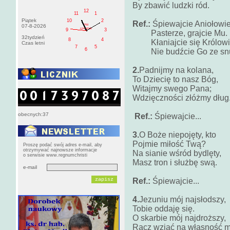
By zbawić ludzki ród.
12
11
1
Piątek
10
2
Ref.:
Śpiewajcie Aniołowie
PM
07-8-2026
czwartek
9
3
Pasterze, grajcie Mu.
32tydzień
8
4
Kłaniajcie się Królowi
Czas letni
7
5
6
Nie budźcie Go ze sn
2.
Padnijmy na kolana,
To Dziecię to nasz Bóg,
Witajmy swego Pana;
Wdzięczności złóżmy dług
obecnych:37
Ref.:
Śpiewajcie...
3.
O Boże niepojęty, kto
Pojmie miłość Twą?
Proszę podać swój adres e-mail, aby
otrzymywać najnowsze informacje
Na sianie wśród bydlęty,
o serwisie www.regnumchristi
Masz tron i służbę swą.
e-mail
Ref.:
Śpiewajcie...
4.
Jezuniu mój najsłodszy,
Tobie oddaję się.
O skarbie mój najdroższy,
Racz wziąć na własność m