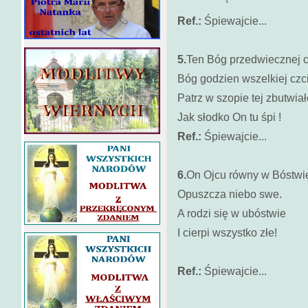
Ref.:
Śpiewajcie...
5.
Ten Bóg przedwiecznej c
Bóg godzien wszelkiej czci
Patrz w szopie tej zbutwiał
Jak słodko On tu śpi !
Ref.:
Śpiewajcie...
6.
On Ojcu równy w Bóstwi
Opuszcza niebo swe.
A rodzi się w ubóstwie
I cierpi wszystko złe!
Ref.:
Śpiewajcie...