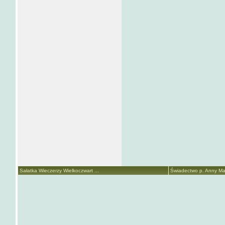
Sałatka Wieczerzy Wielkoczwart ...
Świadectwo p. Anny Mari