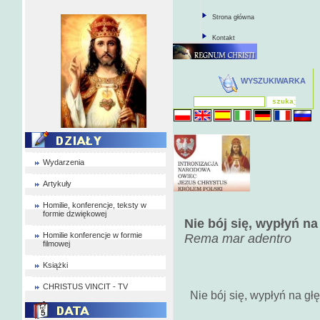
Strona główna
Kontakt
WYSZUKIWARKA
Wydarzenia
Artykuły
Homilie, konferencje, teksty w
formie dzwiękowej
Nie bój się, wypłyń na
Homilie konferencje w formie
Rema mar adentro
filmowej
Książki
CHRISTUS VINCIT - TV
Nie bój się, wypłyń na głę