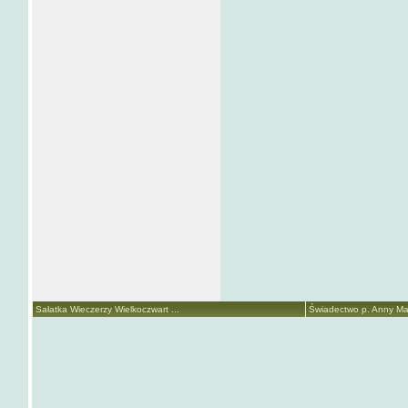
Sałatka Wieczerzy Wielkoczwart ...
Świadectwo p. Anny Mari