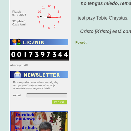
no tengas miedo, rema
12
11
1
Piątek
10
2
AM
07-8-2026
pištek
jest przy Tobie Chrystu
9
3
32tydzień
8
4
Czas letni
7
5
6
Cristo
[Kristo]
está con
Powrót
obecnych:49
Proszę podać swój adres e-mail, aby
otrzymywać najnowsze informacje
o serwisie www.regnumchristi
e-mail