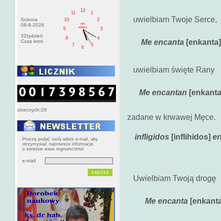
12
11
1
uwielbiam Twoje Serce
Sobota
10
2
AM
08-8-2026
sobota
9
3
32tydzień
8
4
Me encanta
[enkanta]
Czas letni
7
5
6
uwielbiam święte Ran
Me encantan
[enkanta
obecnych:29
zadane w krwawej Męce
infligidos
[inflihidos]
en
Proszę podać swój adres e-mail, aby
otrzymywać najnowsze informacje
o serwisie www.regnumchristi
e-mail
Uwielbiam Twoją 
Me encanta
[enkant