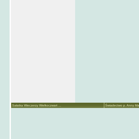
Sałatka Wieczerzy Wielkoczwart ...
Świadectwo p. Anny Mari