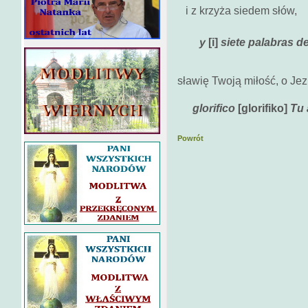
i z krzyża siedem słów,
y
[i]
siete palabras de
sławię Twoją miłość, o Je
glorifico
[glorifiko]
Tu 
Powrót