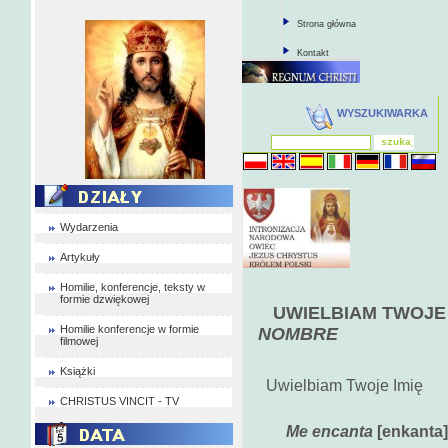
Strona główna
Kontakt
WYSZUKIWARKA
Wydarzenia
Artykuły
Homilie, konferencje, teksty w
formie dzwiękowej
UWIELBIAM TWOJE 
Homilie konferencje w formie
NOMBRE
filmowej
Książki
Uwielbiam Twoje Imię
CHRISTUS VINCIT - TV
Me encanta
[enkanta]