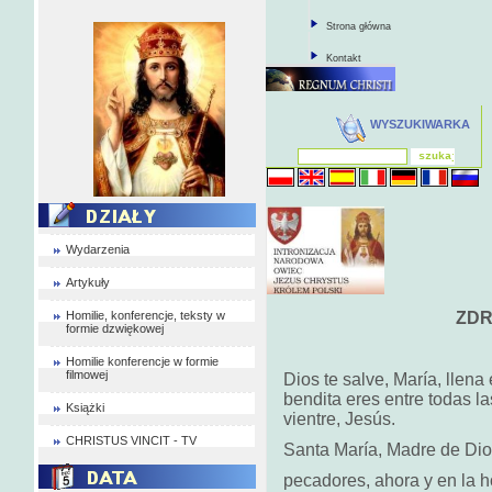
Strona główna
Kontakt
WYSZUKIWARKA
Wydarzenia
Artykuły
Homilie, konferencje, teksty w
ZD
formie dzwiękowej
Homilie konferencje w formie
filmowej
Dios te salve, María, llena
bendita eres entre todas la
Książki
vientre, Jesús.
CHRISTUS VINCIT - TV
Santa María, Madre de Dio
pecadores, ahora y en la 