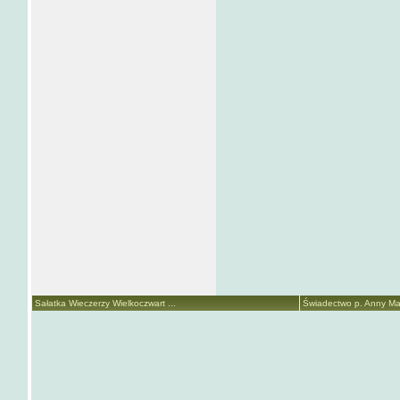
Sałatka Wieczerzy Wielkoczwart ...
Świadectwo p. Anny Mari