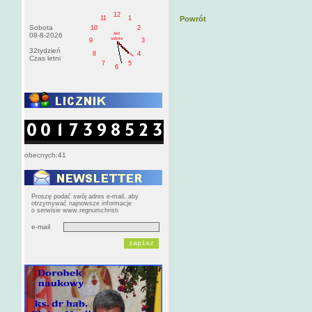
12
11
1
Powrót
Sobota
10
2
AM
08-8-2026
sobota
9
3
32tydzień
8
4
Czas letni
7
5
6
obecnych:41
Proszę podać swój adres e-mail, aby
otrzymywać najnowsze informacje
o serwisie www.regnumchristi
e-mail