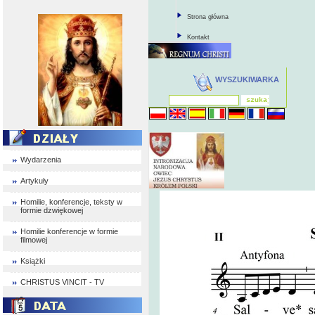
Strona główna
Kontakt
WYSZUKIWARKA
Wydarzenia
Artykuły
Homilie, konferencje, teksty w
formie dzwiękowej
Homilie konferencje w formie
filmowej
Książki
CHRISTUS VINCIT - TV