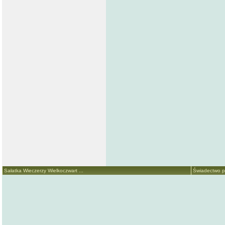
Sałatka Wieczerzy Wielkoczwart ...
Świadectwo p.