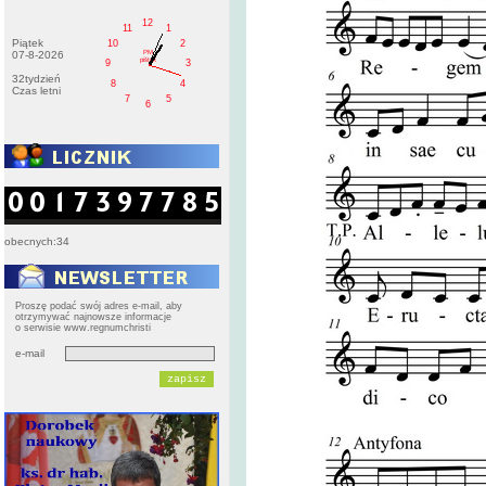
12
11
1
Piątek
10
2
PM
07-8-2026
pištek
9
3
32tydzień
8
4
Czas letni
7
5
6
obecnych:34
Proszę podać swój adres e-mail, aby
otrzymywać najnowsze informacje
o serwisie www.regnumchristi
e-mail