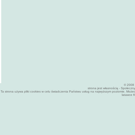
© 2008 
strona jest własnością - Społecz
Ta strona używa pliki cookies w celu świadczenia Państwu usług na najwyższym poziomie. Może
latawce K