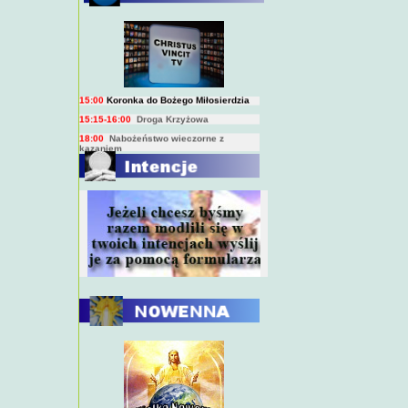
BIEŻĄCY PROGRAM TRANSMISJI
BEZPOŚREDNICH
(na żywo)
7:00
Msza święta
15:00
Koronka do Bożego Miłosierdzia
15:15-16:00
Droga Krzyżowa
18:00
Nabożeństwo wieczorne z
kazaniem
10:00
Niedzielna Msza święta w miarę
możliwości ks. Piotra