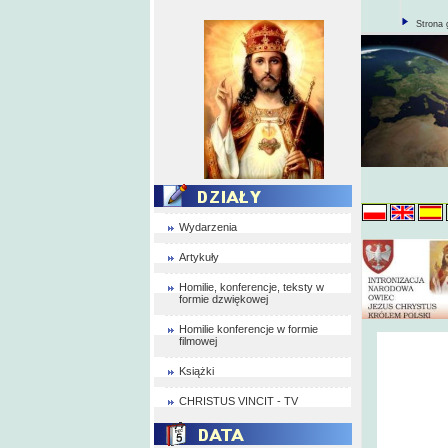
Strona 
Wydarzenia
Artykuły
Homilie, konferencje, teksty w
formie dzwiękowej
Homilie konferencje w formie
filmowej
Książki
CHRISTUS VINCIT - TV