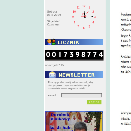
12
11
1
Sobota
10
2
PM
08-8-2026
sobota
9
3
32tydzień
8
4
Czas letni
7
5
6
obecnych:115
Proszę podać swój adres e-mail, aby
otrzymywać najnowsze informacje
o serwisie www.regnumchristi
e-mail