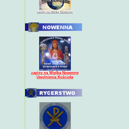
zapisy na Wielką Nowennę
zapisy na Wielką Nowennę
Uwolnienia Kościoła