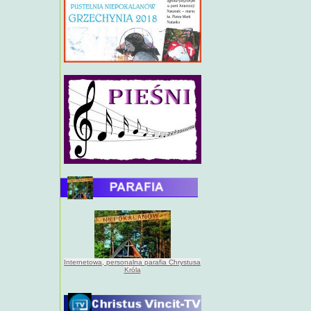
Internetowa, personalna parafia Chrystusa
Króla