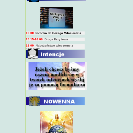
BIEŻĄCY PROGRAM TRANSMISJI
BEZPOŚREDNICH
(na żywo)
7:00
Msza święta
15:00
Koronka do Bożego Miłosierdzia
15:15-16:00
Droga Krzyżowa
18:00
Nabożeństwo wieczorne z
kazaniem
10:00
Niedzielna Msza święta w miarę
możliwości ks. Piotra