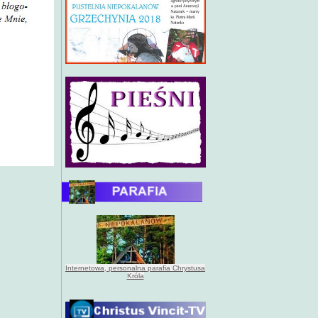
Internetowa, personalna parafia Chrystusa
Króla