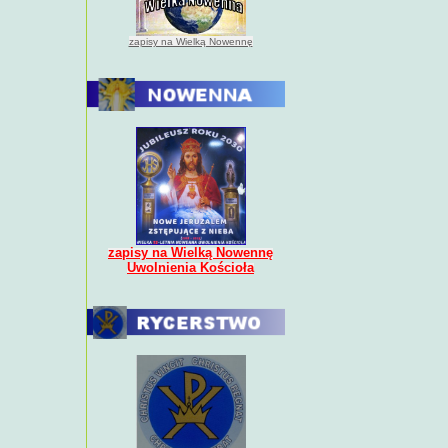
zapisy na Wielką Nowennę
zapisy na Wielką Nowennę
Uwolnienia Kościoła