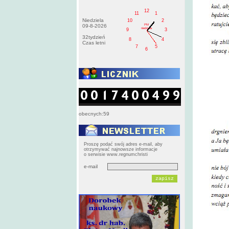
12
11
1
Niedziela
10
2
PM
09-8-2026
niedziela
9
3
32tydzień
8
4
Czas letni
7
5
6
obecnych:59
Proszę podać swój adres e-mail, aby
otrzymywać najnowsze informacje
o serwisie www.regnumchristi
e-mail