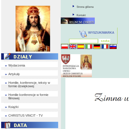
Strona główna
Kontakt
WYSZUKIWARKA
Wydarzenia
Artykuły
Homilie, konferencje, teksty w
formie dzwiękowej
Homilie konferencje w formie
filmowej
Książki
CHRISTUS VINCIT - TV