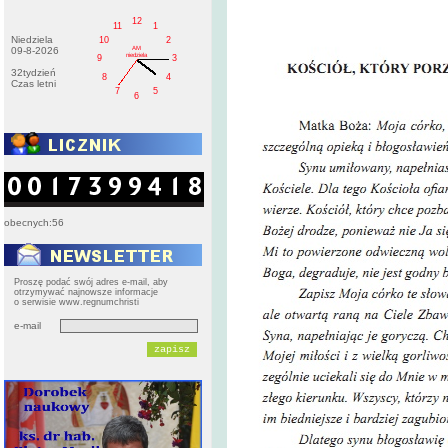
12
11
1
Niedziela
10
2
AM
09-8-2026
niedziela
9
3
32tydzień
8
4
Czas letni
7
5
6
obecnych:56
Proszę podać swój adres e-mail, aby
otrzymywać najnowsze informacje
o serwisie www.regnumchristi
e-mail