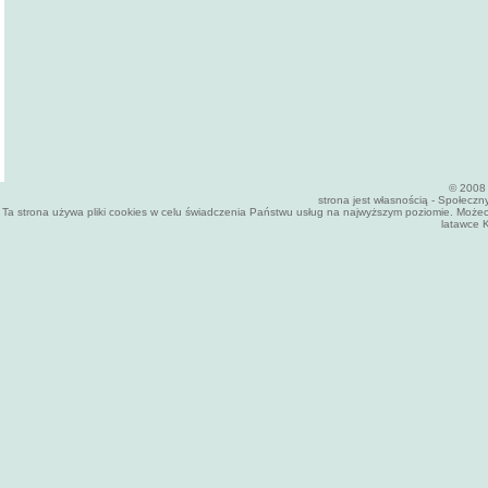
© 2008 
strona jest własnością - Społecz
Ta strona używa pliki cookies w celu świadczenia Państwu usług na najwyższym poziomie. Może
latawce K