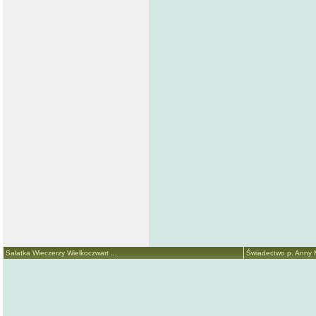
Sałatka Wieczerzy Wielkoczwart ...
Świadectwo p. Anny Ma