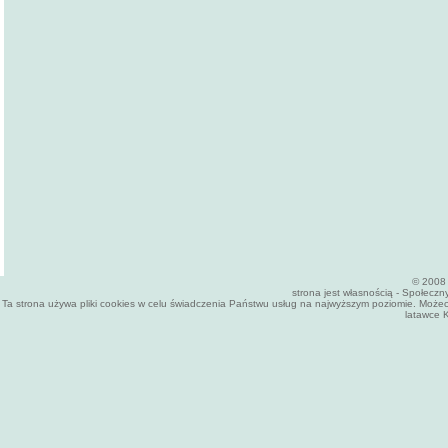
© 2008 
strona jest własnością - Społecz
Ta strona używa pliki cookies w celu świadczenia Państwu usług na najwyższym poziomie. Może
latawce K