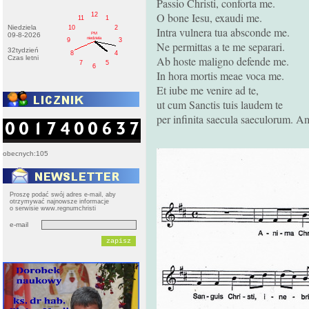
Passio Christi, conforta me.
O bone Iesu, exaudi me.
12
11
1
Niedziela
10
2
Intra vulnera tua absconde me.
PM
09-8-2026
niedziela
9
3
Ne permittas a te me separari.
32tydzień
8
4
Czas letni
Ab hoste maligno defende me.
7
5
6
In hora mortis meae voca me.
Et iube me venire ad te,
ut cum Sanctis tuis laudem te
per infinita saecula saeculorum. 
obecnych:105
Proszę podać swój adres e-mail, aby
otrzymywać najnowsze informacje
o serwisie www.regnumchristi
e-mail