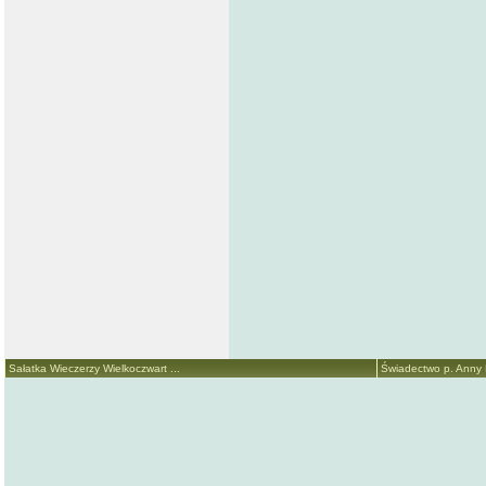
Sałatka Wieczerzy Wielkoczwart ...
Świadectwo p. Anny M