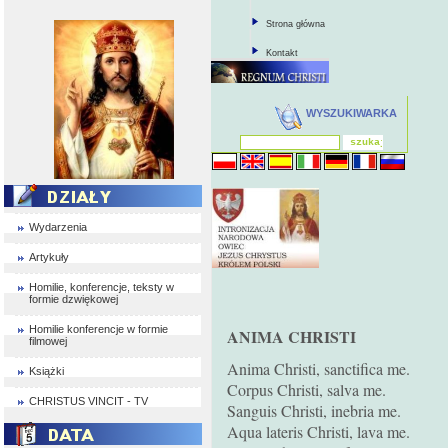
Strona główna
Kontakt
WYSZUKIWARKA
Wydarzenia
Artykuły
Homilie, konferencje, teksty w
formie dzwiękowej
Homilie konferencje w formie
ANIMA CHRISTI
filmowej
Anima Christi, sanctifica me.
Książki
Corpus Christi, salva me.
CHRISTUS VINCIT - TV
Sanguis Christi, inebria me.
Aqua lateris Christi, lava me.