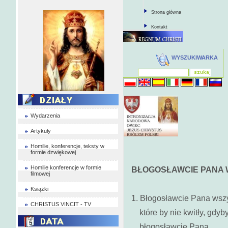
Strona główna
Kontakt
WYSZUKIWARKA
Wydarzenia
Artykuły
Homilie, konferencje, teksty w
formie dzwiękowej
Homilie konferencje w formie
BŁOGOSŁAWCIE PANA 
filmowej
Książki
1. Błogosławcie Pana wszy
CHRISTUS VINCIT - TV
które by nie kwitły, gdyby
błogosławcie Pana.