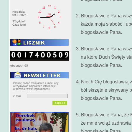
12
11
1
Niedziela
10
2
PM
09-8-2026
2. Błogosławcie Pana wszys
niedziela
9
3
32tydzień
8
4
każda moja słabość i upo
Czas letni
7
5
6
błogosławcie Pana.
3. Błogosławcie Pana wszy
na które Duch Święty sta
błogosławcie Pana.
obecnych:65
4. Niech Cię błogosławią 
Proszę podać swój adres e-mail, aby
otrzymywać najnowsze informacje
o serwisie www.regnumchristi
ból skrzętnie skrywany p
e-mail
błogosławcie Pana.
5. Błogosławcie Pana, że 
że mnie wciąż uzdrawia ł
błogosławcie Pana.