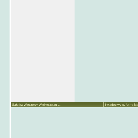
Sałatka Wieczerzy Wielkoczwart ...
Świadectwo p. Anny Mari