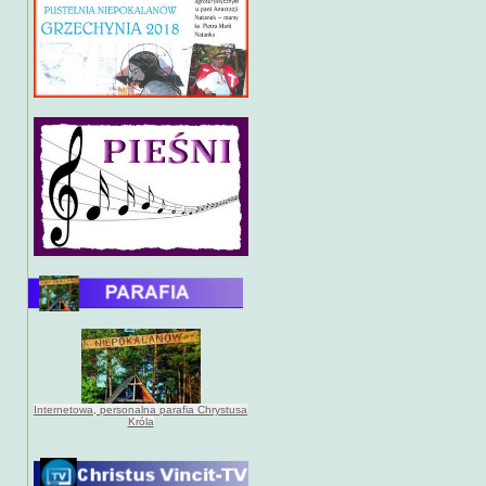
Internetowa, personalna parafia Chrystusa
Króla