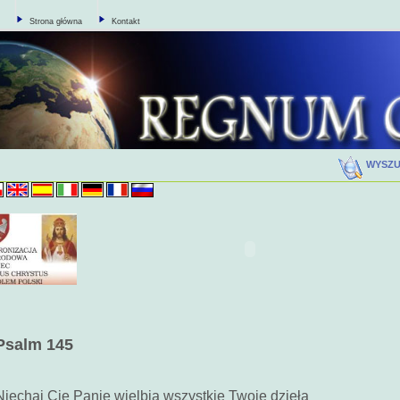
Strona główna
Kontakt
WYSZ
Psalm 145
Niechaj Cię Panie wielbią wszystkie Twoje dzieła