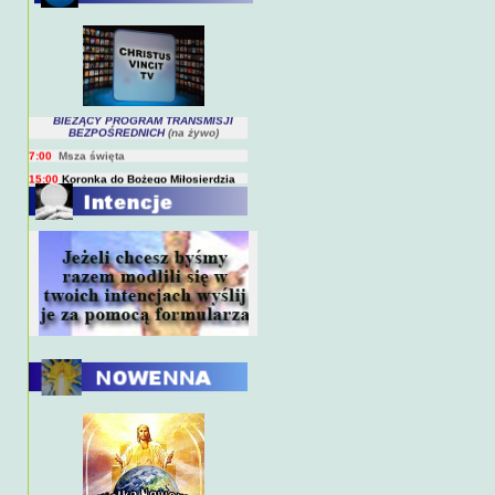
BIEŻĄCY PROGRAM TRANSMISJI
BEZPOŚREDNICH
(na żywo)
7:00
Msza święta
15:00
Koronka do Bożego Miłosierdzia
15:15-16:00
Droga Krzyżowa
18:00
Nabożeństwo wieczorne z
kazaniem
10:00
Niedzielna Msza święta w miarę
możliwości ks. Piotra