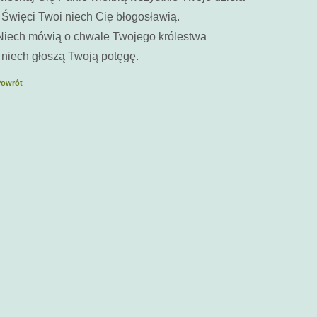
I Święci Twoi niech Cię błogosławią.
Niech mówią o chwale Twojego królestwa
I niech głoszą Twoją potęgę.
Powrót