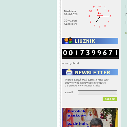
12
11
1
Niedziela
10
2
AM
09-8-2026
niedziela
9
3
32tydzień
8
4
Czas letni
7
5
6
obecnych:54
Proszę podać swój adres e-mail, aby
otrzymywać najnowsze informacje
o serwisie www.regnumchristi
e-mail