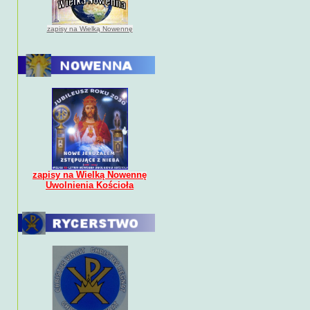
zapisy na Wielką Nowennę
zapisy na Wielką Nowennę
Uwolnienia Kościoła